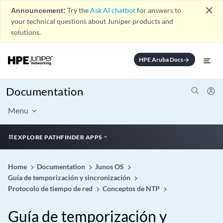
close
Announcement:
Try the
Ask AI chatbot
for answers to
your technical questions about Juniper products and
solutions.
HPE Aruba Docs
arrow_forward
Documentation
Menu
EXPLORE PATHFINDER APPS
Home
Documentation
Junos OS
Guía de temporización y sincronización
Protocolo de tiempo de red
Conceptos de NTP
Guía de temporización y