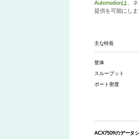
Automationは
、ネ
提供を可能にしま
主な特長
筐体
スループット
ポート密度
ACX7509のデー