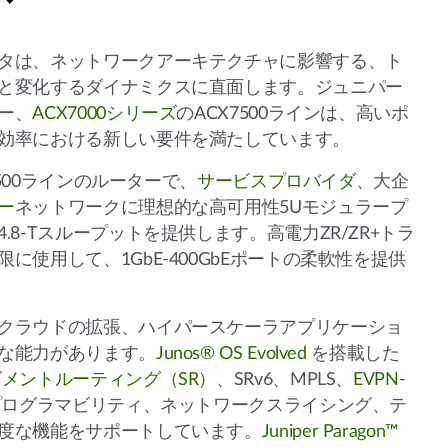
タは、ネットワークアーキテクチャに影響する、ト
と変化するダイナミクスに直面します。ジュニパー
ー、
ACX7000シリーズ
のACX7500ラインは、高いポ
効率における新しい要件を満たしています。
X7500ラインのルーターで、
サービスプロバイダ
、大企
ー
ネットワークに理想的な高可用性5Uモジュラープ
.8-Tスループットを提供します。高電力ZR/ZR+トラ
に使用して、1GbE-400GbEポートの柔軟性を提供
クラウドの拡張、ハイパースケーラアプリケーショ
な能力があります。
Junos® OS Evolved
を搭載した
メントルーティング（SR）
、SRv6、MPLS、
EVPN-
プログラマビリティ、ネットワークスライシング、テ
度な機能をサポートしています。
Juniper Paragon™