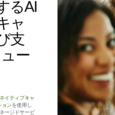
るAI
キャ
び支
リュー
Iネイティブキャ
ション
を使用し
ネージドサービ