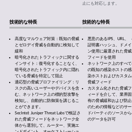
止にも対応します。
技術的な特長
技術的な特長
高度なマルウェア対策：既知の脅威
悪意のあるIPS、URL、
とゼロデイ脅威を自動的に検知して
証明書ハッシュ、ドメイ
緩和
ン使用に厳選された脅威
暗号化されたトラフィックに関する
フィードを使用
インサイト：復号化することなく、
ネットワーク上のすべて
暗号化されたトラフィック内に隠れ
の既知の感染ホストの感
ている脅威を特定して阻止
染ホストおよびカスタム
適応型の脅威プロファイリング：リ
脅威フィード
スクの高いユーザーやデバイスを含
カスタム化された脅威フ
む、ネットワーク上の標的型攻撃を
ィードを介して、業界固
検知し、自動的に防御策を講じるこ
有の脅威緩和および防止
とができます。
のための情報などのサー
SecIntel: Juniper Threat Labsで検証さ
ドパーティのソースから
れた脅威フィードをネットワーク全
のデータを許可
体から選別して、ルーター、実施エ
ンドポイント、オーケストレーショ