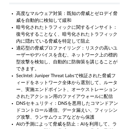
高度なマルウェア対策：既知の脅威とゼロデイ脅
威を自動的に検知して緩和
暗号化されたトラフィックに関するインサイト：
復号化することなく、暗号化されたトラフィック
内に隠れている脅威を特定して阻止
適応型の脅威プロファイリング：リスクの高いユ
ーザーやデバイスを含む、ネットワーク上の標的
型攻撃を検知し、自動的に防御策を講じることが
できます。
SecIntel: Juniper Threat Labsで検証された脅威フ
ィードをネットワーク全体から選別して、ルータ
ー、実施エンドポイント、オーケストレーション
されたアクション用のファイアウォールに配信
DNSセキュリティ：DNSを悪用したコマンドアン
ドコントロール通信、データ漏えい、フィッシン
グ攻撃、ランサムウェアなどから保護
AIの予測によって脅威を防止：AIを利用して、ラ