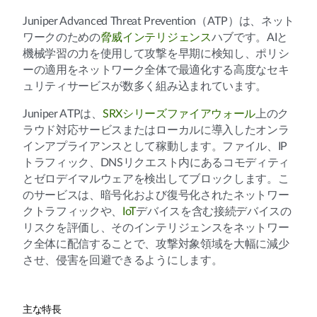
Juniper Advanced Threat Prevention（ATP）は、ネット
ワークのための
脅威インテリジェンス
ハブです。AIと
機械学習の力を使用して攻撃を早期に検知し、ポリシ
ーの適用をネットワーク全体で最適化する高度なセキ
ュリティサービスが数多く組み込まれています。
Juniper ATPは、
SRXシリーズファイアウォール
上のク
ラウド対応サービスまたはローカルに導入したオンラ
インアプライアンスとして稼動します。ファイル、IP
トラフィック、DNSリクエスト内にあるコモディティ
とゼロデイマルウェアを検出してブロックします。こ
のサービスは、暗号化および復号化されたネットワー
クトラフィックや、
IoT
デバイスを含む接続デバイスの
リスクを評価し、そのインテリジェンスをネットワー
ク全体に配信することで、攻撃対象領域を大幅に減少
させ、侵害を回避できるようにします。
主な特長