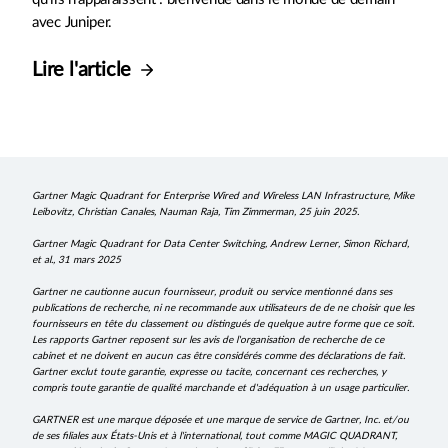
avec Juniper.
Lire l'article
Gartner Magic Quadrant for Enterprise Wired and Wireless LAN Infrastructure, Mike
Leibovitz, Christian Canales, Nauman Raja, Tim Zimmerman, 25 juin 2025.
Gartner Magic Quadrant for Data Center Switching, Andrew Lerner, Simon Richard,
et al., 31 mars 2025
Gartner ne cautionne aucun fournisseur, produit ou service mentionné dans ses
publications de recherche, ni ne recommande aux utilisateurs de de ne choisir que les
fournisseurs en tête du classement ou distingués de quelque autre forme que ce soit.
Les rapports Gartner reposent sur les avis de l'organisation de recherche de ce
cabinet et ne doivent en aucun cas être considérés comme des déclarations de fait.
Gartner exclut toute garantie, expresse ou tacite, concernant ces recherches, y
compris toute garantie de qualité marchande et d'adéquation à un usage particulier.
GARTNER est une marque déposée et une marque de service de Gartner, Inc. et/ou
de ses filiales aux États-Unis et à l'international, tout comme MAGIC QUADRANT,