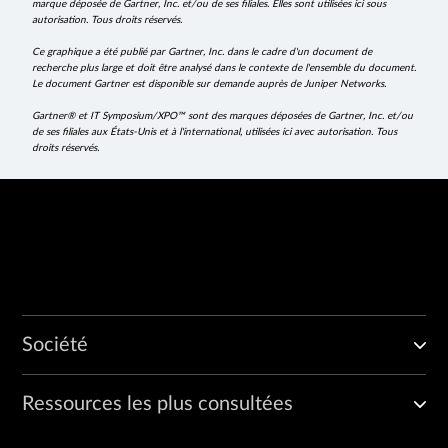
marque déposée de Gartner, Inc. et/ou de ses filiales. Elles sont utilisées ici sous
autorisation. Tous droits réservés.
Ce graphique a été publié par Gartner, Inc. dans le cadre d'un document de
recherche plus large et doit être analysé dans le contexte de l'ensemble du document.
Le document Gartner est disponible sur demande auprès de Juniper Networks.
Gartner® et IT Symposium/XPO™ sont des marques déposées de Gartner, Inc. et/ou
de ses filiales aux États-Unis et à l'international, utilisées ici avec autorisation. Tous
droits réservés.
Société
Ressources les plus consultées