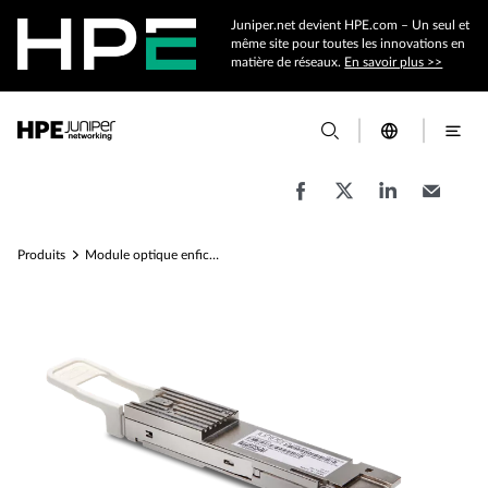
Juniper.net devient HPE.com – Un seul et
même site pour toutes les innovations en
matière de réseaux.
En savoir plus >>
Produits
Module optique enfichable