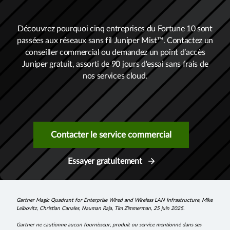
Découvrez pourquoi cinq entreprises du Fortune 10 sont
passées aux réseaux sans fil Juniper Mist™. Contactez un
conseiller commercial ou demandez un point d’accès
Juniper gratuit, assorti de 90 jours d'essai sans frais de
nos services cloud.
Contacter le service commercial
Essayer gratuitement
Gartner Magic Quadrant for Enterprise Wired and Wireless LAN Infrastructure, Mike
Leibovitz, Christian Canales, Nauman Raja, Tim Zimmerman, 25 juin 2025.
Gartner ne cautionne aucun fournisseur, produit ou service mentionné dans ses