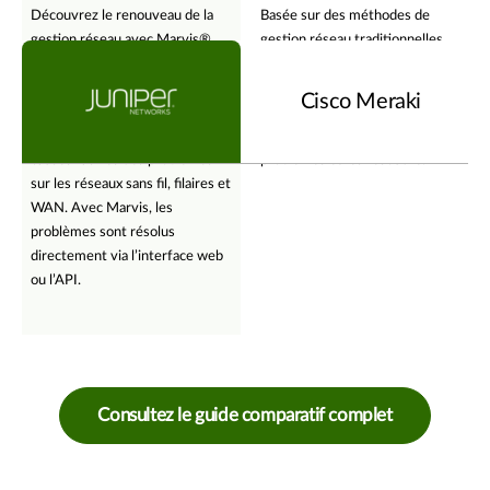
Découvrez le renouveau de la
Basée sur des méthodes de
gestion réseau avec Marvis®,
gestion réseau traditionnelles,
l’
assistant réseau virtuel
de
cette solution s’appuie en
Juniper. Grâce au
grande partie sur des tableaux
Cisco Meraki
machine learning supervisé,
de bord et des journaux pour
Marvis analyse rapidement les
apporter des éclairages sur les
causes racines des problèmes
problèmes et les résoudre.
sur les réseaux sans fil, filaires et
WAN. Avec Marvis, les
problèmes sont résolus
directement via l’interface web
ou l’API.
Consultez le guide comparatif complet