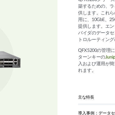
築するための、ラ
供します。これら
用に、10GbE、2
提供します。エン
バイダのデータセ
トロルーティング
QFX5200の
ターンキーの
Juni
入および運用が簡
れます。
主な特長
導入事例：データセ