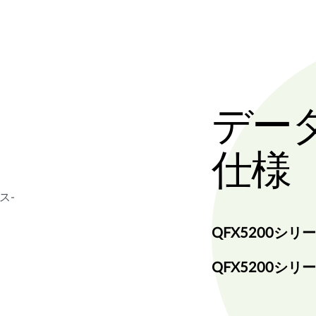
デー
仕様
ス-
QFX5200シ
QFX5200シ