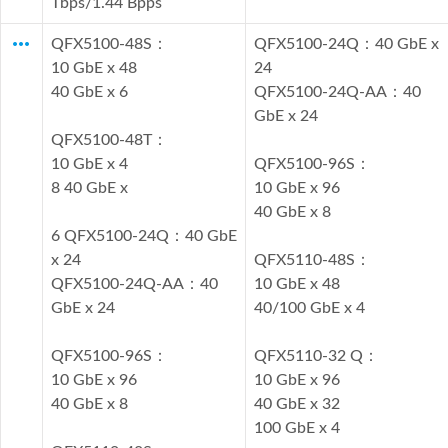
Tbps/1.44 Bpps
more_horiz
QFX5100-48S：
QFX5100-24Q：40 GbE x
10 GbE x 48
24
40 GbE x 6
QFX5100-24Q-AA：40
GbE x 24
QFX5100-48T：
10 GbE x 4
QFX5100-96S：
8 40 GbE x
10 GbE x 96
40 GbE x 8
6 QFX5100-24Q：40 GbE
x 24
QFX5110-48S：
QFX5100-24Q-AA：40
10 GbE x 48
GbE x 24
40/100 GbE x 4
QFX5100-96S：
QFX5110-32 Q：
10 GbE x 96
10 GbE x 96
40 GbE x 8
40 GbE x 32
100 GbE x 4