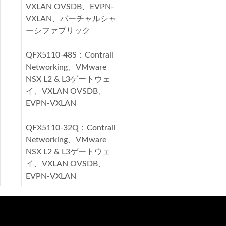
VXLAN OVSDB、EVPN-
VXLAN、バーチャルシャ
ーシファブリック
QFX5110-48S：Contrail
Networking、VMware
NSX L2 & L3ゲートウェ
イ、VXLAN OVSDB、
EVPN-VXLAN
QFX5110-32Q：Contrail
Networking、VMware
NSX L2 & L3ゲートウェ
イ、VXLAN OVSDB、
EVPN-VXLAN