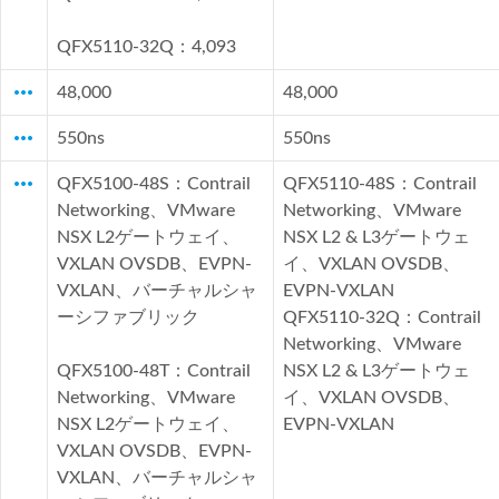
QFX5110-32Q：4,093
more_horiz
48,000
48,000
more_horiz
550ns
550ns
more_horiz
QFX5100-48S：Contrail
QFX5110-48S：Contrail
Networking、VMware
Networking、VMware
NSX L2ゲートウェイ、
NSX L2 & L3ゲートウェ
VXLAN OVSDB、EVPN-
イ、VXLAN OVSDB、
VXLAN、バーチャルシャ
EVPN-VXLAN
ーシファブリック
QFX5110-32Q：Contrail
Networking、VMware
QFX5100-48T：Contrail
NSX L2 & L3ゲートウェ
Networking、VMware
イ、VXLAN OVSDB、
NSX L2ゲートウェイ、
EVPN-VXLAN
VXLAN OVSDB、EVPN-
VXLAN、バーチャルシャ