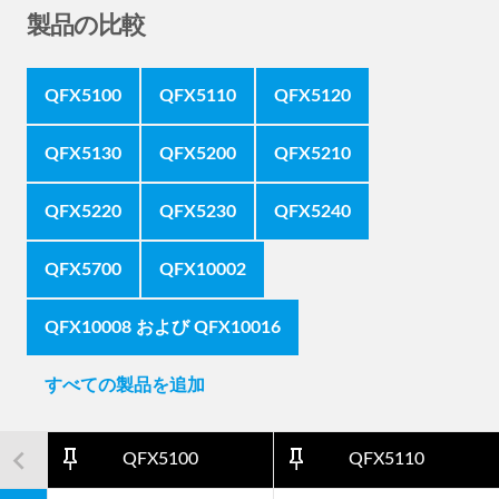
製品の比較
QFX5100
QFX5110
QFX5120
QFX5130
QFX5200
QFX5210
QFX5220
QFX5230
QFX5240
QFX5700
QFX10002
QFX10008 および QFX10016
すべての製品を追加
navigate_next
navigate_before
pin_outline
pin_outline
QFX5100
QFX5110