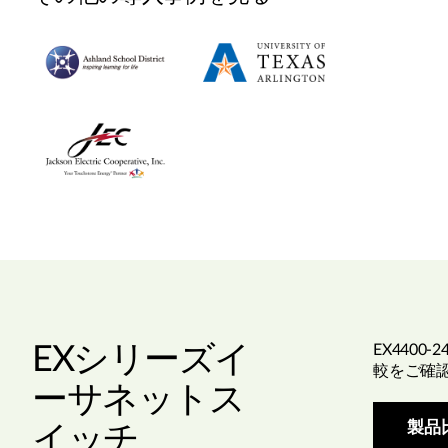
EXシリーズイ
EX4400
較をご確
ーサネットス
製品
イッチ