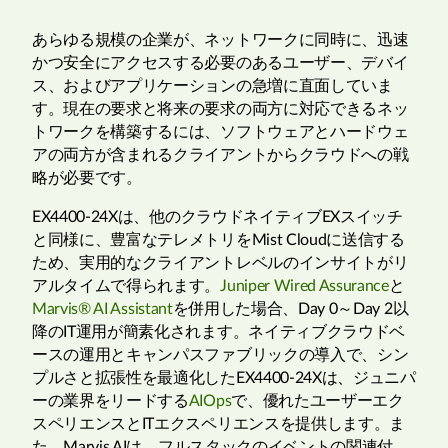
あらゆる規模の企業が、ネットワークに同時に、迅速
かつ安全にアクセスする必要のあるユーザー、デバイ
ス、およびアプリケーションの急増に直面していま
す。現在の要求と将来の要求の両方に対応できるネッ
トワークを構築するには、ソフトウェアとハードウェ
アの両方が含まれるクライアントからクラウドへの戦
略が必要です。
EX4400-24Xは、他のクラウドネイティブEXスイッチ
と同様に、豊富なテレメトリをMist Cloudに送信する
ため、実用的なクライアントレベルのインサイトがリ
アルタイムで得られます。
Juniper Wired Assurance
と
Marvis® AI Assistant
を併用した場合、Day 0～Day 2以
降のIT運用が簡素化されます。ネイティブクラウドベ
ースの運用とキャンパスファブリックの導入で、シン
プルさと拡張性を最適化したEX4400-24Xは、ジュニパ
ーの業界をリードする
AIOps
で、優れたユーザーエク
スペリエンスとITエクスペリエンスを提供します。ま
た、Marvis AIは、フルスタックのイベントの関連付