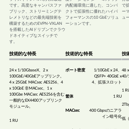
です。高度なキャンパスファ
内配備環境に適した、コンパ
で
ブリック、ストリーミングテ
クトで拡張性に優れたハイパ
ーマ
レメトリなどの最先端技術を
フォーマンスの10 GbEソリュ
ュ
構築するためのEVPN-VXLAN
ーションです。
を搭載したAIドリブンでクラウ
ドネイティブなスイッチで
す。
技術的な特長
技術的な特長
技
24 x 1/10GbaseX、2 x
ポート密度
1/10GbE x 24、
48 
100GbE/40GbEアップリンク。
QSFP+ 40GbE x
40/
4 x 25GbE MACsec AES256、4
4、拡張スロット
x 10GbE 非MACsec、1 x
1 R
100Gbe MACsec AES256を含む
筐体
1 RU
一般的なEX4400アップリンク
2Tb
モジュール。
MACsec
400 Gbpsのニアラ
イン暗号化
低（
1 RU