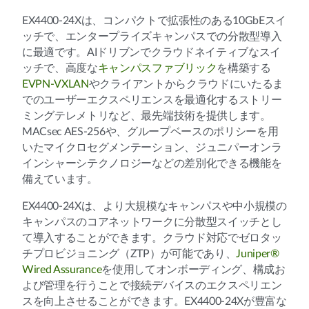
EX4400-24Xは、コンパクトで拡張性のある10GbEスイ
ッチで、エンタープライズキャンパスでの分散型導入
に最適です。AIドリブンでクラウドネイティブなスイ
ッチで、高度な
キャンパスファブリック
を構築する
EVPN-VXLAN
やクライアントからクラウドにいたるま
でのユーザーエクスペリエンスを最適化するストリー
ミングテレメトリなど、最先端技術を提供します。
MACsec AES-256や、グループベースのポリシーを用
いたマイクロセグメンテーション、ジュニパーオンラ
インシャーシテクノロジーなどの差別化できる機能を
備えています。
EX4400-24Xは、より大規模なキャンパスや中小規模の
キャンパスのコアネットワークに分散型スイッチとし
て導入することができます。クラウド対応でゼロタッ
チプロビジョニング（ZTP）が可能であり、
Juniper®
Wired Assurance
を使用してオンボーディング、構成お
よび管理を行うことで接続デバイスのエクスペリエン
スを向上させることができます。EX4400-24Xが豊富な