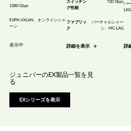
スイッチン
720 Gbps
バー
1080 Gbps
グ性能
LAG
EVPN-VXLAN、オンラインシャ
ファブリッ
バーチャルシャー
ーシ
ク
シ、MC-LAG
表示中
詳細を表示
詳
ジュニパーのEX製品一覧を見
る
EXシリーズを表示