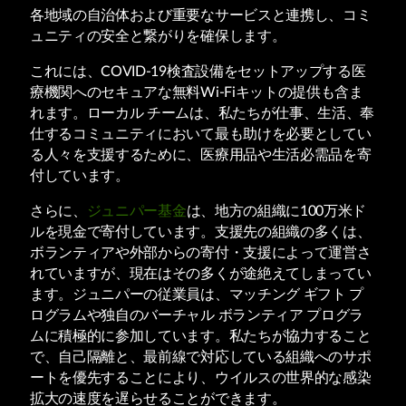
各地域の自治体および重要なサービスと連携し、コミ
ュニティの安全と繋がりを確保します。
これには、COVID-19検査設備をセットアップする医
療機関へのセキュアな無料Wi-Fiキットの提供も含ま
れます。ローカル チームは、私たちが仕事、生活、奉
仕するコミュニティにおいて最も助けを必要としてい
る人々を支援するために、医療用品や生活必需品を寄
付しています。
さらに、
ジュニパー基金
は、地方の組織に100万米ド
ルを現金で寄付しています。支援先の組織の多くは、
ボランティアや外部からの寄付・支援によって運営さ
れていますが、現在はその多くが途絶えてしまってい
ます。ジュニパーの従業員は、マッチング ギフト プ
ログラムや独自のバーチャル ボランティア プログラ
ムに積極的に参加しています。私たちが協力すること
で、自己隔離と、最前線で対応している組織へのサポ
ートを優先することにより、ウイルスの世界的な感染
拡大の速度を遅らせることができます。