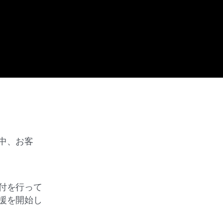
中、お客
付を行って
援を開始し