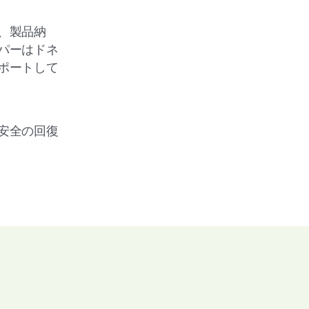
、製品納
パーはドネ
ポートして
安全の回復