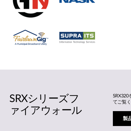
SRXシリーズフ
SRX32
てご覧
ァイアウォール
製