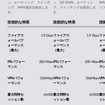
ィ、ルーティング、スイッチ
ィ、SD-WAN、ルーティン
W
ング、WAN接続を統合しま
グ、スイッチングを統合しま
フ
す。
す。
技術的な特長
技術的な特長
技
ファイアウ
1.9 Gbps
ファイアウ
1.9 Gbps
フ
ォールパフ
ォールパフ
ォ
ォーマンス
ォーマンス
ォ
（最大）
（最大）
（
IPSパフォー
200 Mbps
IPSパフォー
200 Mbps
IP
マンス
マンス
マ
VPNパフォ
336Mbps
VPNパフォ
336Mbps
VP
ーマンス
ーマンス
ー
最大同時セ
64,000
最大同時セ
64,000
最
ッション数
ッション数
ッ