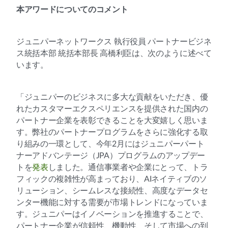
本アワードについてのコメント
ジュニパーネットワークス 執行役員 パートナービジネ
ス統括本部 統括本部長 高橋利臣は、次のように述べて
います。
「ジュニパーのビジネスに多大な貢献をいただき、優
れたカスタマーエクスペリエンスを提供された国内の
パートナー企業を表彰できることを大変嬉しく思いま
す。弊社のパートナープログラムをさらに強化する取
り組みの一環として、今年2月にはジュニパーパート
ナーアドバンテージ（JPA）プログラムのアップデー
トを
発表
しました。通信事業者や企業にとって、トラ
フィックの複雑性が高まっており、AIネイティブのソ
リューション、シームレスな接続性、高度なデータセ
ンター機能に対する需要が市場トレンドになっていま
す。ジュニパーはイノベーションを推進することで、
パートナー企業が信頼性、機動性、そして市場への到