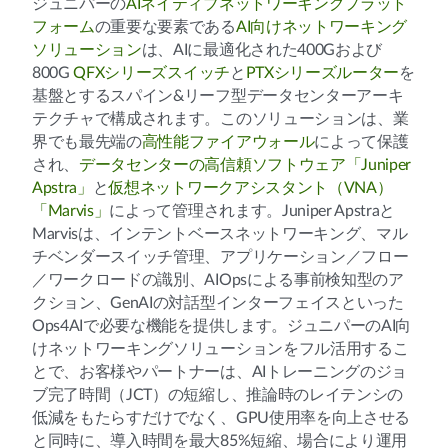
ジュニパーの
AIネイティブネットワーキングプラット
フォーム
の重要な要素である
AI向けネットワーキング
ソリューション
は、AIに最適化された400Gおよび
800G
QFXシリーズスイッチ
と
PTXシリーズルーター
を
基盤とするスパイン&リーフ型データセンターアーキ
テクチャで構成されます。このソリューションは、業
界でも最先端の
高性能ファイアウォール
によって保護
され、
データセンターの高信頼ソフトウェア「Juniper
Apstra」
と
仮想ネットワークアシスタント（VNA）
「Marvis」
によって管理されます。Juniper Apstraと
Marvisは、インテントベースネットワーキング、マル
チベンダースイッチ管理、アプリケーション／フロー
／ワークロードの識別、AIOpsによる事前検知型のア
クション、GenAIの対話型インターフェイスといった
Ops4AIで必要な機能を提供します。ジュニパーのAI向
けネットワーキングソリューションをフル活用するこ
とで、お客様やパートナーは、AIトレーニングのジョ
ブ完了時間（JCT）の短縮し、推論時のレイテンシの
低減をもたらすだけでなく、GPU使用率を向上させる
と同時に、導入時間を最大85%短縮、場合により運用