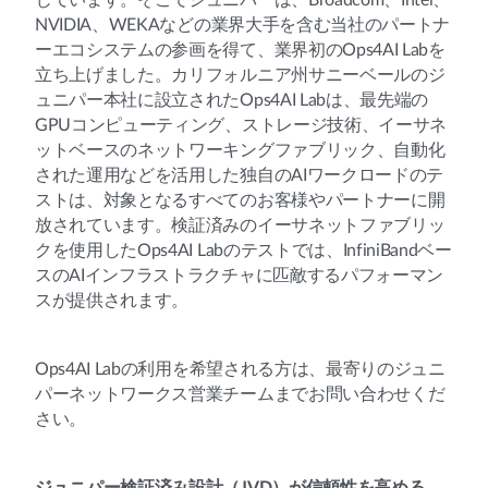
じています。そこでジュニパーは、Broadcom、Intel、
NVIDIA、WEKAなどの業界大手を含む当社のパートナ
ーエコシステムの参画を得て、業界初のOps4AI Labを
立ち上げました。カリフォルニア州サニーベールのジ
ュニパー本社に設立されたOps4AI Labは、最先端の
GPUコンピューティング、ストレージ技術、イーサネ
ットベースのネットワーキングファブリック、自動化
された運用などを活用した独自のAIワークロードのテ
ストは、対象となるすべてのお客様やパートナーに開
放されています。検証済みのイーサネットファブリッ
クを使用したOps4AI Labのテストでは、InfiniBandベー
スのAIインフラストラクチャに匹敵するパフォーマン
スが提供されます。
Ops4AI Labの利用を希望される方は、最寄りのジュニ
パーネットワークス営業チームまでお問い合わせくだ
さい。