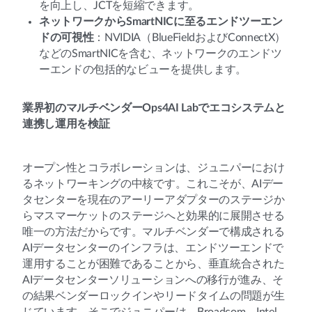
を向上し、JCTを短縮できます。
ネットワークからSmartNICに至るエンドツーエン
ドの可視性
：NVIDIA（BlueFieldおよびConnectX）
などのSmartNICを含む、ネットワークのエンドツ
ーエンドの包括的なビューを提供します。
業界初のマルチベンダーOps4AI Labでエコシステムと
連携し運用を検証
オープン性とコラボレーションは、ジュニパーにおけ
るネットワーキングの中核です。これこそが、AIデー
タセンターを現在のアーリーアダプターのステージか
らマスマーケットのステージへと効果的に展開させる
唯一の方法だからです。マルチベンダーで構成される
AIデータセンターのインフラは、エンドツーエンドで
運用することが困難であることから、垂直統合された
AIデータセンターソリューションへの移行が進み、そ
の結果ベンダーロックインやリードタイムの問題が生