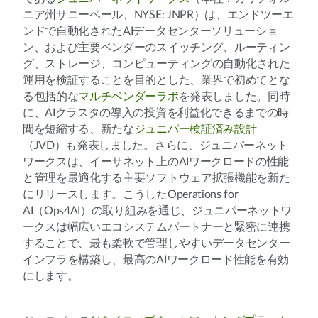
ニア州サニーベール、NYSE: JNPR）は、エンドツーエ
ンドで自動化されたAIデータセンターソリューショ
ン、および主要ベンダーのスイッチング、ルーティン
グ、ストレージ、コンピューティングの自動化された
運用を検証することを目的とした、業界で初めてとな
る包括的な
マルチベンダーラボ
を発表しました。同時
に、AIクラスタの導入の投資を利益化できるまでの時
間を短縮する、新たな
ジュニパー検証済み設計
（JVD）も発表しました。さらに、ジュニパーネット
ワークスは、イーサネット上のAIワークロードの性能
と管理を最適化する主要ソフトウェア拡張機能を新た
にリリースします。こうしたOperations for
AI（Ops4AI）の取り組みを通じ、ジュニパーネットワ
ークスは幅広いエコシステムパートナーと緊密に連携
することで、最も柔軟で管理しやすいデータセンター
インフラを構築し、最高のAIワークロード性能を有効
にします。