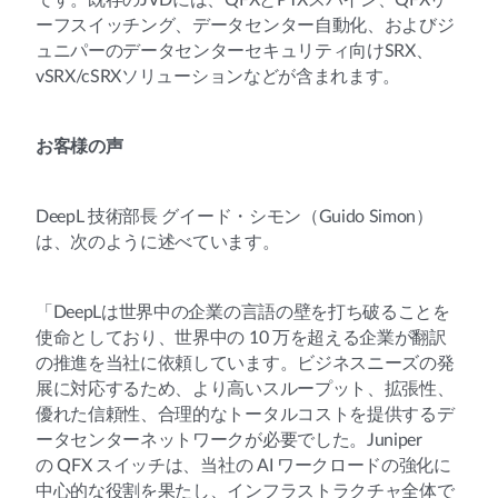
です。既存のJVDには、QFXとPTXスパイン、QFXリ
ーフスイッチング、データセンター自動化、およびジ
ュニパーのデータセンターセキュリティ向けSRX、
vSRX/cSRXソリューションなどが含まれます。
お客様の声
DeepL 技術部長 グイード・シモン（Guido Simon）
は、次のように述べています。
「DeepLは世界中の企業の言語の壁を打ち破ることを
使命としており、世界中の 10 万を超える企業が翻訳
の推進を当社に依頼しています。ビジネスニーズの発
展に対応するため、より高いスループット、拡張性、
優れた信頼性、合理的なトータルコストを提供するデ
ータセンターネットワークが必要でした。Juniper
の QFX スイッチは、当社の AI ワークロードの強化に
中心的な役割を果たし、インフラストラクチャ全体で