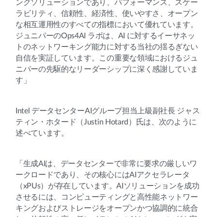
ングソリューションであり、パフォーマンス、スケー
ラビリティ、信頼性、経済性、使いやすさ、オープン
な相互運用性のすべての指標において優れています。
ジュニパーのOps4AI ラボは、AI に対するイーサネッ
トのネットワーキング能力に対する当社の揺るぎない
自信を実証しています。この重要な領域におけるジュ
ニパーの先駆的なリーダーシップに深く感謝していま
す」
Intel データセンターAIグループ担当上級副社長 ジャス
ティン・ホタード（Justin Hotard）氏は、次のように
述べています。
「生成AIは、データセンターで非常に要求の厳しいワ
ークロードであり、その核心にはAIアクセラレータ
（xPUs）が存在しています。AIソリューションを成功
させるには、コンピューティングと高性能ネットワー
キングおよびストレージをオープンかつ協調的に統合