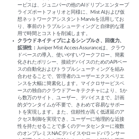
ービスは、ジュニパーの他のAIドリブンエンタープ
ライズポートフォリオと同様に、Mist AIおよび仮
想ネットワークアシスタントMarvisを活用してお
り、事前のトラブルシューティングと自律的な運
用で時間とコストを削減します。
クラウドネイティブによるシンプルさ、回復力、
拡張性：
Juniper Mist Access Assuranceは、クラウ
ドベースの導入、使いやすいワークフロー、簡素
化されたポリシー、接続デバイスのためのAPIベー
スの自動化およびトラブルシューティングを組み
合わせることで、管理者のユーザーエクスペリエ
ンスを大幅に簡素化します。マイクロサービスベ
ースの独自のクラウドアーキテクチャにより、1か
ら数万のサイト、ユーザー、デバイスまで、計画
的ダウンタイムが不要で、きわめて容易なサポー
トを実現します。また、信頼性が高く低遅延のア
クセス制御を実現でき、ユーザーに地理的な近接
性を持たせることで多くのデータセンターに複数
のオンプレミスNACデバイスやロードバランサー