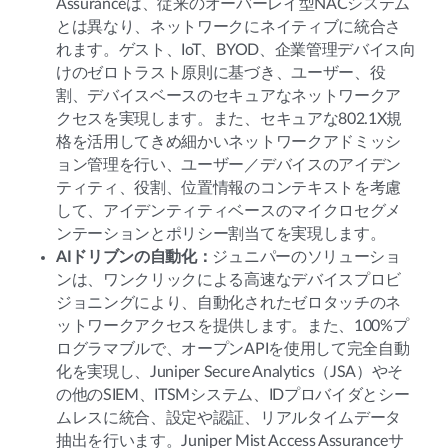
Assuranceは、従来のオーバーレイ型NACシステム
とは異なり、ネットワークにネイティブに統合さ
れます。ゲスト、IoT、BYOD、企業管理デバイス向
けのゼロトラスト原則に基づき、ユーザー、役
割、デバイスベースのセキュアなネットワークア
クセスを実現します。また、セキュアな802.1X規
格を活用してきめ細かいネットワークアドミッシ
ョン管理を行い、ユーザー／デバイスのアイデン
ティティ、役割、位置情報のコンテキストを考慮
して、アイデンティティベースのマイクロセグメ
ンテーションとポリシー割当てを実現します。
AIドリブンの自動化：
ジュニパーのソリューショ
ンは、ワンクリックによる高速なデバイスプロビ
ジョニングにより、自動化されたゼロタッチのネ
ットワークアクセスを提供します。また、100%プ
ログラマブルで、オープンAPIを使用して完全自動
化を実現し、Juniper Secure Analytics（JSA）やそ
の他のSIEM、ITSMシステム、IDプロバイダとシー
ムレスに統合、設定や認証、リアルタイムデータ
抽出を行います。Juniper Mist Access Assuranceサ