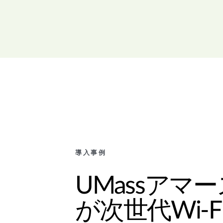
導入事例
UMassアマ
が次世代Wi-F