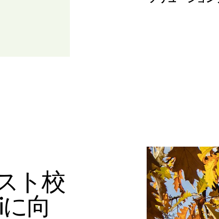
ースト校
iに向