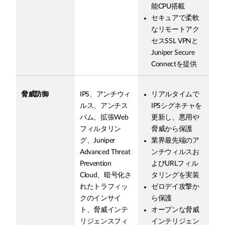
能CPU搭載
セキュアで柔軟
なリモートアク
セスSSL VPNと
Juniper Secure
Connectを提供
脅威防御
IPS、アンチウィ
リアルタイムで
ルス、アンチス
IPSシグネチャを
パム、拡張Web
更新し、悪用や
フィルタリン
脅威から保護
グ、Juniper
業界最先端のア
Advanced Threat
ンチウィルスお
Prevention
よびURLフィル
Cloud、暗号化さ
タリングを実装
れたトラフィッ
ゼロデイ攻撃か
クのインサイ
ら保護
ト、脅威インテ
オープンな脅威
リジェンスフィ
インテリジェン