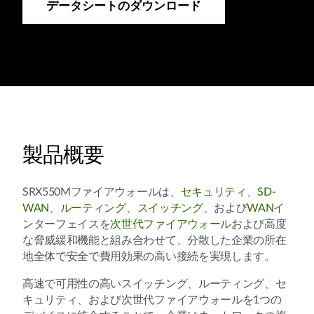
データシートのダウンロード
製品概要
SRX550Mファイアウォールは、
セキュリティ
、
SD-
WAN
、
ルーティング
、
スイッチング
、および
WAN
イ
ンターフェイスを
次世代ファイアウォール
および高度
な脅威緩和機能と組み合わせて、分散した企業の所在
地全体で安全で費用効果の高い接続を実現します。
高速で可用性の高いスイッチング、ルーティング、セ
キュリティ、および次世代ファイアウォールを1つの