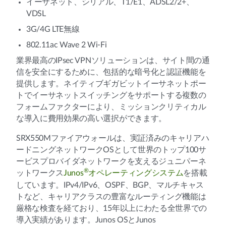
イーサネット、シリアル、T1/E1、ADSL2/2+、
VDSL
3G/4G LTE無線
802.11ac Wave 2 Wi-Fi
業界最高のIPsec VPNソリューションは、サイト間の通
信を安全にするために、包括的な暗号化と認証機能を
提供します。ネイティブギガビットイーサネットポー
トでイーサネットスイッチングをサポートする複数の
フォームファクターにより、ミッションクリティカル
な導入に費用効果の高い選択ができます。
SRX550Mファイアウォールは、実証済みのキャリアハ
ードニングネットワークOSとして世界のトップ100サ
ービスプロバイダネットワークを支えるジュニパーネ
®
ットワークス
Junos
オペレーティングシステム
を搭載
しています。IPv4/IPv6、OSPF、BGP、マルチキャス
トなど、キャリアクラスの豊富なルーティング機能は
厳格な検査を経ており、15年以上にわたる全世界での
導入実績があります。Junos OSとJunos