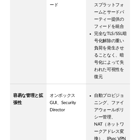
ード
スプラットフォ
ームとサードパ
ーティー提供の
フィードを統合
完全なTLS/SSL暗
号化解除の重い
負荷を発生させ
ることなく、暗
号化によって失
われた可視性を
復元
容易な管理と拡
オンボックス
自動プロビジョ
張性
GUI、Security
ニング、ファイ
Director
アウォールポリ
シー管理、
NAT（ネットワ
ークアドレス変
換）、IPsec VPN