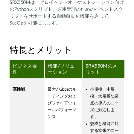
SRX550Mは、ゼロイベントオーケストレーション向け
のPythonスクリプト、運用管理のためのイベントスク
リプトをサポートする自動自動化機能を通じて、
SecOpを可能にします。
特長とメリット
ビジネス要
機能/ソリュ
SRX550Mのメ
件
ーション
リット
高性能
最大7 Gbpsのル
小規模、中規
ーティングおよ
模、大規模な拠
びファイアウォ
点の導入のニー
ールパフォーマ
ズに対応しま
ンス
す。
規模と機能に対
する将来のニー