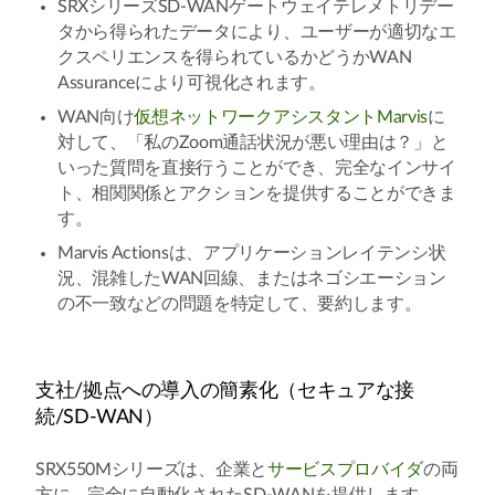
SRXシリーズSD-WANゲートウェイテレメトリデー
タから得られたデータにより、ユーザーが適切なエ
クスペリエンスを得られているかどうかWAN
Assuranceにより可視化されます。
WAN向け
仮想ネットワークアシスタントMarvis
に
対して、「私のZoom通話状況が悪い理由は？」と
いった質問を直接行うことができ、完全なインサイ
ト、相関関係とアクションを提供することができま
す。
Marvis Actionsは、アプリケーションレイテンシ状
況、混雑したWAN回線、またはネゴシエーション
の不一致などの問題を特定して、要約します。
支社/拠点への導入の簡素化（セキュアな接
続/SD-WAN）
SRX550Mシリーズは、企業と
サービスプロバイダ
の両