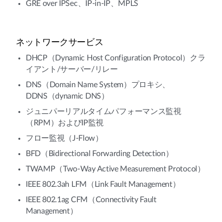
GRE over IPSec、IP-in-IP、MPLS
ネットワークサービス
DHCP（Dynamic Host Configuration Protocol）クラ
イアント/サーバー/リレー
DNS（Domain Name System）プロキシ、
DDNS（dynamic DNS）
ジュニパーリアルタイムパフォーマンス監視
（RPM）およびIP監視
フロー監視（J-Flow）
BFD（Bidirectional Forwarding Detection）
TWAMP（Two-Way Active Measurement Protocol）
IEEE 802.3ah LFM（Link Fault Management）
IEEE 802.1ag CFM（Connectivity Fault
Management）