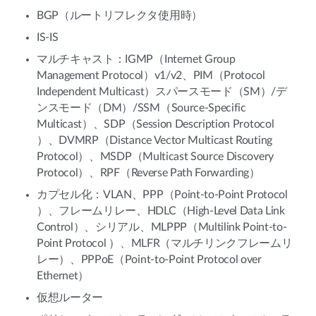
BGP（ルートリフレクタ使用時）
IS-IS
マルチキャスト：IGMP（Internet Group
Management Protocol）v1/v2、PIM（Protocol
Independent Multicast）スパースモード（SM）/デ
ンスモード（DM）/SSM（Source-Specific
Multicast）、SDP（Session Description Protocol
）、DVMRP（Distance Vector Multicast Routing
Protocol）、MSDP（Multicast Source Discovery
Protocol）、RPF（Reverse Path Forwarding）
カプセル化：VLAN、PPP（Point-to-Point Protocol
）、フレームリレー、HDLC（High-Level Data Link
Control）、シリアル、MLPPP（Multilink Point-to-
Point Protocol ）、MLFR（マルチリンクフレームリ
レー）、PPPoE（Point-to-Point Protocol over
Ethernet）
仮想ルーター