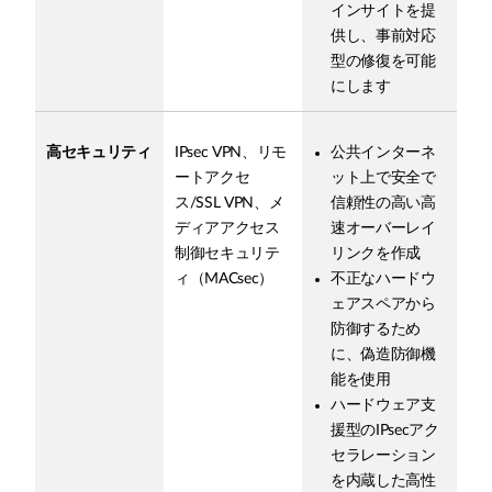
インサイトを提
供し、事前対応
型の修復を可能
にします
高セキュリティ
IPsec VPN、リモ
公共インターネ
ートアクセ
ット上で安全で
ス/SSL VPN、メ
信頼性の高い高
ディアアクセス
速オーバーレイ
制御セキュリテ
リンクを作成
ィ（MACsec）
不正なハードウ
ェアスペアから
防御するため
に、偽造防御機
能を使用
ハードウェア支
援型のIPsecアク
セラレーション
を内蔵した高性