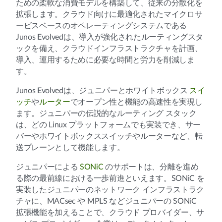
ための柔軟な消費モデルを構築して、従来の分散化を
拡張します。クラウド向けに最適化されたマイクロサ
ービスベースのオペレーティングシステムである
Junos Evolvedは、導入が強化されたルーティングスタ
ックを備え、クラウドインフラストラクチャを計画、
導入、運用するために必要な時間と労力を削減しま
す。
Junos Evolvedは、ジュニパーとホワイトボックス
スイ
ッチ
や
ルーター
でオープン性と機能の高速性を実現し
ます。ジュニパーの伝説的なルーティング スタック
は、どの Linux プラットフォームでも実装でき、サー
バーやホワイトボックススイッチやルーターなど、転
送プレーンとして機能します。
ジュニパーによる
SONiC
のサポートは、分離を進め
る際の最前線における一歩前進といえます。SONiC を
実装したジュニパーのネットワーク インフラストラク
チャに、MACsec や MPLS などジュニパーの SONiC
拡張機能を加えることで、クラウド プロバイダー、サ