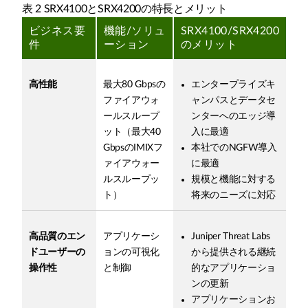
表 2 SRX4100とSRX4200の特長とメリット
ビジネス要
機能/ソリュ
SRX4100/SRX4200
件
ーション
のメリット
高性能
最大80 Gbpsの
エンタープライズキ
ファイアウォ
ャンパスとデータセ
ールスループ
ンターへのエッジ導
ット（最大40
入に最適
GbpsのIMIXフ
本社でのNGFW導入
ァイアウォー
に最適
ルスループッ
規模と機能に対する
ト）
将来のニーズに対応
高品質のエン
アプリケーシ
Juniper Threat Labs
ドユーザーの
ョンの可視化
から提供される継続
操作性
と制御
的なアプリケーショ
ンの更新
アプリケーションお