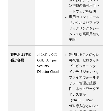
置）および冗長ファ
ン搭載の高可用性ハ
ードウェアを提供
専用のコントロール
リンクおよびファブ
リックリンクをシー
ムレスな高可用性で
実現
管理および拡
オンボックス
途切れることのない
張が容易
GUI、Juniper
可視性、ゼロタッチ
Security
プロビジョニング、
Director Cloud
インテリジェントな
ファイアウォールポ
リシー管理と拡張
性、ネットワークア
ドレス変換
（NAT）、IPsec
VPN導入などのジュ