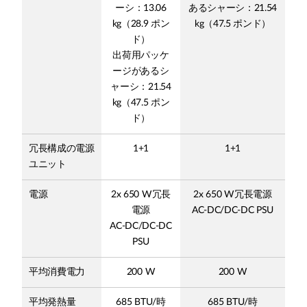
ーシ：13.06
あるシャーシ：21.54
kg（28.9 ポン
kg（47.5 ポンド）
ド）
出荷用パッケ
ージがあるシ
ャーシ：21.54
kg（47.5 ポン
ド）
冗長構成の電源
1+1
1+1
ユニット
電源
2x 650 W冗長
2x 650 W冗長電源
電源
AC-DC/DC-DC PSU
AC-DC/DC-DC
PSU
平均消費電力
200 W
200 W
平均発熱量
685 BTU/時
685 BTU/時