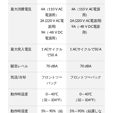
最大消費電流
4A（110 V AC
4A（110 V AC電源
電源用）
用）
2A (220 V AC電
2A (220 V AC電源用)
源用)
9A（-48 V DC電源
9A（-48 V DC
用）
電源用）
最大突入電流
1 ACサイクル
1 ACサイクルで50 A
で50 A
騒音レベル
70 dBA
70 dBA
気流/冷却
フロントツー
フロントツーバック
バック
動作時温度
0～40℃
0～40℃
（32～104°F）
（32～104°F）
動作時湿度
5%～90%（結
5%～90%（結露しな