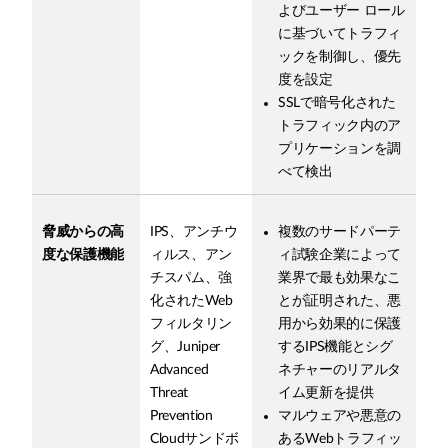
よびユーザー ロール
に基づいてトラフィ
ックを制御し、優先
度を設定
SSLで暗号化された
トラフィック内のア
プリケーションを調
べて検出
脅威からの高
IPS、アンチウ
複数のサードパーテ
度な保護機能
ィルス、アン
ィ試験企業によって
チスパム、強
業界で最も効果なこ
化されたWeb
とが証明された、悪
フィルタリン
用から効果的に保護
グ、Juniper
するIPS機能とシグ
Advanced
ネチャーのリアルタ
Threat
イム更新を提供
Prevention
マルウェアや悪意の
Cloudサンドボ
あるWebトラフィッ