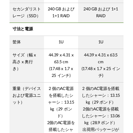
セカンダリスト
240 GB および
240 GB および 1+1
レージ（SSD）
1+1 RAID
RAID
寸法と電源
筐体
1U
1U
サイズ（幅 x
44.39 x 4.31 x
44.39 x 4.31 x 63.5
高さ x 奥行
63.5 cm
cm
き）
(17.48 x 1.7 x
(17.48 x 1.7 x 25 イン
25 インチ)
チ)
重量（デバイス
2 個のAC電源
2 個のAC電源を搭載
および電源ユニ
を搭載したシ
したシャーシ：13.15
ット）
ャーシ：13.15
kg（29 ポンド）
kg（29 ポン
2個のAC電源を搭載
ド）
したシャーシ：13.06
2個のAC電源を
kg（28.9 ポンド）
搭載したシャ
出荷用パッケージが