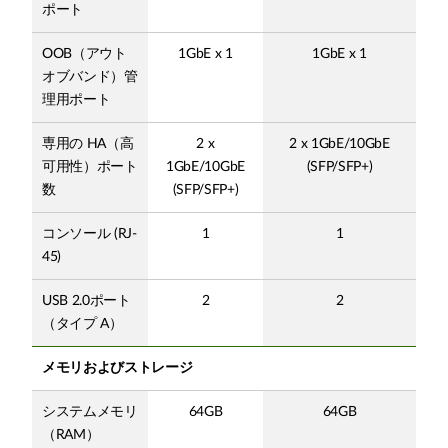
ポート
OOB（アウト
1GbE x 1
1GbE x 1
オブバンド）管
理用ポート
専用の HA（高
2 x
2 x 1GbE/10GbE
可用性）ポート
1GbE/10GbE
(SFP/SFP+)
数
(SFP/SFP+)
コンソール (RJ-
1
1
45)
USB 2.0ポート
2
2
（タイプ A）
メモリおよびストレージ
システムメモリ
64GB
64GB
（RAM）