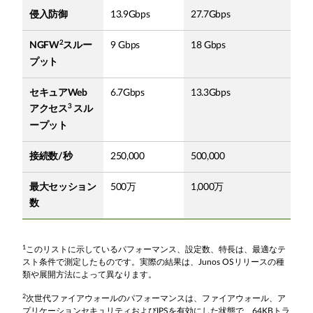
侵入防御
13.9Gbps
27.7Gbps
2
NGFW
スルー
9 Gbps
18 Gbps
プット
セキュアWeb
6.7Gbps
13.3Gbps
3
アクセス
スル
ープット
接続数/秒
250,000
500,000
最大セッション
500万
1,000万
数
1
このリストに示しているパフォーマンス、設定数、特長は、最適なテ
スト条件で測定したものです。実際の結果は、Junos OSリリースの種
類や展開方法によって異なります。
2
次世代ファイアウォールのパフォーマンスは、ファイアウォール、ア
プリケーションセキュリティおよびIPSを有効にした状態で、64KBトラ