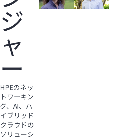
ジ
ャ
ー
HPEのネッ
トワーキン
グ、AI、ハ
イブリッド
クラウドの
ソリューシ