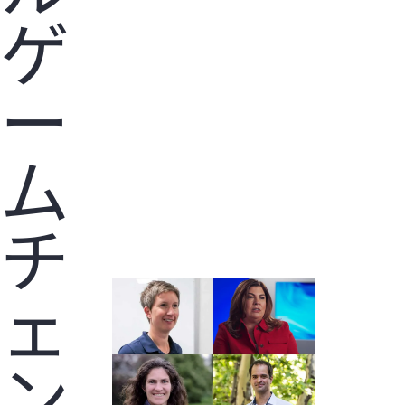
ゲ
ー
ム
チ
ェ
ン