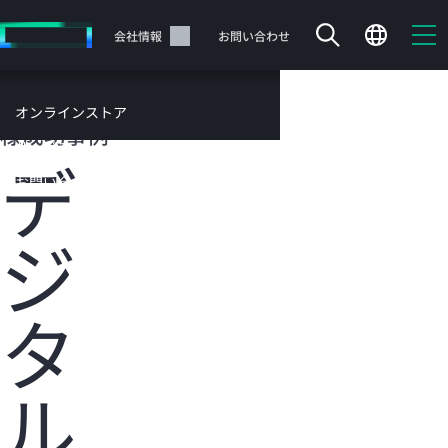
メ
イ
サポート
会社情報
お問い合わせ
ン
の
コ
HPEのお客
オンラインストア
ン
様成功事例
テ
サービス
デ
ン
お問い合わせ
ツ
に
ジ
ス
キ
ッ
カートは空です
プ
タ
す
HPEストアで商品を検索、構成、注文できます。
る
ル
今すぐ購入