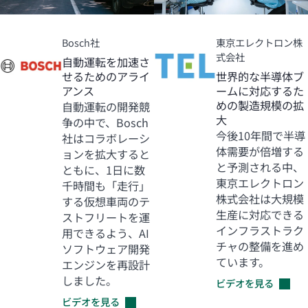
Bosch社
東京エレクトロン株
式会社
自動運転を加速さ
せるためのアライ
世界的な半導体ブ
アンス
ームに対応するた
めの製造規模の拡
自動運転の開発競
大
争の中で、Bosch
今後10年間で半導
社はコラボレーシ
体需要が倍増する
ョンを拡大すると
と予測される中、
ともに、1日に数
東京エレクトロン
千時間も「走行」
株式会社は大規模
する仮想車両のテ
生産に対応できる
ストフリートを運
インフラストラク
用できるよう、AI
チャの整備を進め
ソフトウェア開発
ています。
エンジンを再設計
しました。
ビデオを見る
ビデオを見る