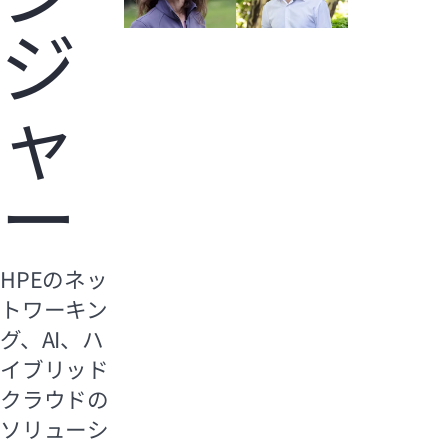
ジ
ャ
ー
HPEのネッ
トワーキン
グ、AI、ハ
イブリッド
クラウドの
ソリューシ