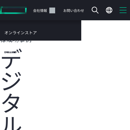
メ
イ
サポート
会社情報
お問い合わせ
ン
の
コ
HPEのお客
オンラインストア
ン
様成功事例
テ
サービス
デ
ン
お問い合わせ
ツ
に
ジ
ス
キ
ッ
カートは空です
プ
タ
す
HPEストアで商品を検索、構成、注文できます。
る
ル
今すぐ購入