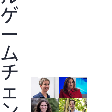
ゲ
ー
ム
チ
ェ
ン