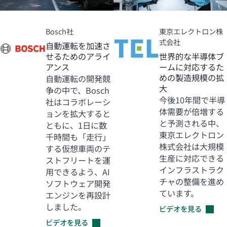
Bosch社
東京エレクトロン株
式会社
自動運転を加速さ
せるためのアライ
世界的な半導体ブ
アンス
ームに対応するた
めの製造規模の拡
自動運転の開発競
大
争の中で、Bosch
今後10年間で半導
社はコラボレーシ
体需要が倍増する
ョンを拡大すると
と予測される中、
ともに、1日に数
東京エレクトロン
千時間も「走行」
株式会社は大規模
する仮想車両のテ
生産に対応できる
ストフリートを運
インフラストラク
用できるよう、AI
チャの整備を進め
ソフトウェア開発
ています。
エンジンを再設計
しました。
ビデオを見る
ビデオを見る