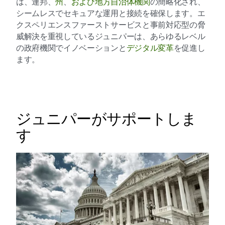
は、連邦、
州
、
および地方自治体機関
の簡略化され、
シームレスでセキュアな運用と接続を確保します。エ
クスペリエンスファーストサービスと事前対応型の脅
威解決を重視しているジュニパーは、あらゆるレベル
の政府機関でイノベーションと
デジタル変革
を促進し
ます。
ジュニパーがサポートしま
す