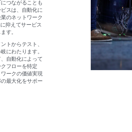
下につながることも
ービスは、自動化に
企業のネットワーク
限に抑えてサービス
します。
メントからテスト、
多岐にわたります。
て、自動化によって
ークフローを特定
トワークの価値実現
率の最大化をサポー