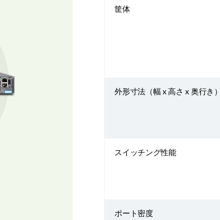
筐体
外形寸法（幅 x 高さ x 奥行き
スイッチング性能
ポート密度