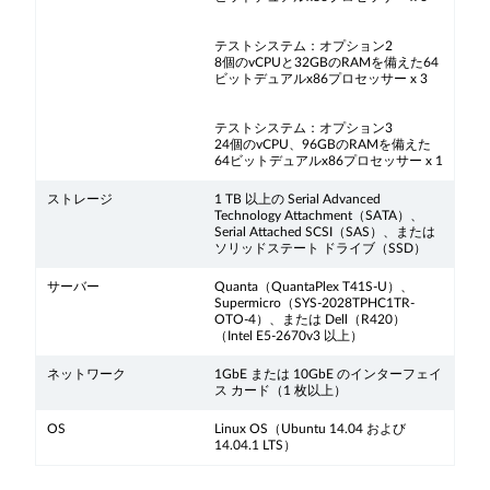
テストシステム：オプション2
8個のvCPUと32GBのRAMを備えた64
ビットデュアルx86プロセッサー x 3
テストシステム：オプション3
24個のvCPU、96GBのRAMを備えた
64ビットデュアルx86プロセッサー x 1
ストレージ
1 TB 以上の Serial Advanced
Technology Attachment（SATA）、
Serial Attached SCSI（SAS）、または
ソリッドステート ドライブ（SSD）
サーバー
Quanta（QuantaPlex T41S-U）、
Supermicro（SYS-2028TPHC1TR-
OTO-4）、または Dell（R420）
（Intel E5-2670v3 以上）
ネットワーク
1GbE または 10GbE のインターフェイ
ス カード（1 枚以上）
OS
Linux OS（Ubuntu 14.04 および
14.04.1 LTS）