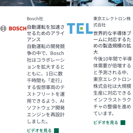
Bosch社
東京エレクトロン株
式会社
自動運転を加速さ
せるためのアライ
世界的な半導体ブ
アンス
ームに対応するた
めの製造規模の拡
自動運転の開発競
大
争の中で、Bosch
今後10年間で半導
社はコラボレーシ
体需要が倍増する
ョンを拡大すると
と予測される中、
ともに、1日に数
東京エレクトロン
千時間も「走行」
株式会社は大規模
する仮想車両のテ
生産に対応できる
ストフリートを運
インフラストラク
用できるよう、AI
チャの整備を進め
ソフトウェア開発
ています。
エンジンを再設計
しました。
ビデオを見る
ビデオを見る