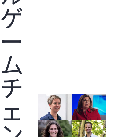
ゲ
ー
ム
チ
ェ
ン