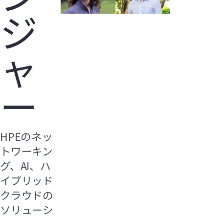
ジ
ャ
ー
HPEのネッ
トワーキン
グ、AI、ハ
イブリッド
クラウドの
ソリューシ