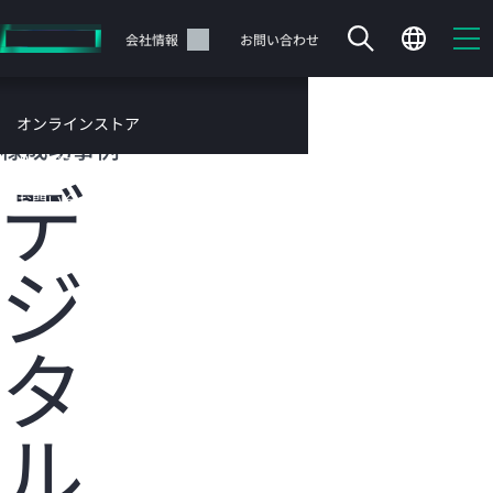
メ
イ
サポート
会社情報
お問い合わせ
ン
の
コ
HPEのお客
オンラインストア
ン
様成功事例
テ
サービス
デ
ン
お問い合わせ
ツ
に
ジ
ス
キ
ッ
カートは空です
プ
タ
す
HPEストアで商品を検索、構成、注文できます。
る
ル
今すぐ購入