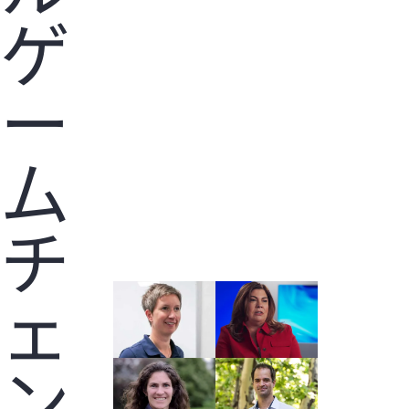
ゲ
ー
ム
チ
ェ
ン