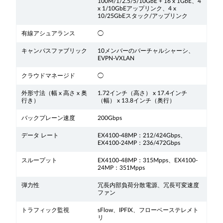
100M/1/2.5/5/10GbE + 16 x 1GbE、4
x 1/10GbEアップリンク、4 x
10/25GbEスタック/アップリンク
有線アシュアランス
◯
キャンパスファブリック
10メンバーのバーチャルシャーシ、
EVPN-VXLAN
クラウドマネージド
◯
外形寸法（幅 x 高さ x 奥
1.72インチ（高さ） x 17.4インチ
行き）
（幅） x 13.8インチ（奥行）
バックプレーン速度
200Gbps
データ レート
EX4100-48MP：212/424Gbps、
EX4100-24MP：236/472Gbps
スループット
EX4100-48MP：315Mpps、EX4100-
24MP：351Mpps
弾力性
冗長内部負荷分散電源、冗長可変速度
ファン
トラフィック監視
sFlow、IPFIX、フローベーステレメト
リ