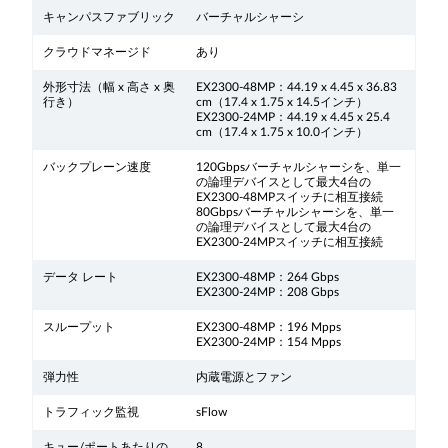
キャンパスファブリック
バーチャルシャーシ
クラウドマネージド
あり
外形寸法（幅 x 高さ x 奥
EX2300-48MP：44.19 x 4.45 x 36.83
行き）
cm（17.4 x 1.75 x 14.5インチ）
EX2300-24MP：44.19 x 4.45 x 25.4
cm（17.4 x 1.75 x 10.0インチ）
バックプレーン速度
120Gbpsバーチャルシャーシを、単一
の論理デバイスとして最大4台の
EX2300-48MPスイッチに相互接続
80Gbpsバーチャルシャーシを、単一
の論理デバイスとして最大4台の
EX2300-24MPスイッチに相互接続
データ レート
EX2300-48MP：264 Gbps
EX2300-24MP：208 Gbps
スループット
EX2300-48MP：196 Mpps
EX2300-24MP：154 Mpps
弾力性
内蔵電源とファン
トラフィック監視
sFlow
キュー/ポートあたりの
8