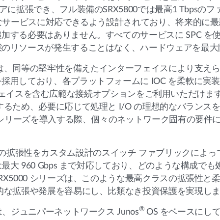
に拡張でき、フル装備のSRX5800では最高1 Tbpsの
範なサービスに対応できるよう設計されており、将来的に
加する必要はありません。すべてのサービスに SPC を
態のリソースが発生することはなく、ハードウェアを最大
軟性は、同等の堅牢性を備えたインターフェイスにより支えられ
用しており、各プラットフォームに IOC を柔軟に実装
ンターフェイスを含む広範な接続オプションをご利用いただけます。I
るため、必要に応じて処理と I/O の理想的なバランス
X シリーズを導入する際、個々のネットワーク固有の要件
と IOC の拡張性をカスタム設計のスイッチ ファブリックに
 960 Gbps まで対応しており、どのような構成でも処理
X5000 シリーズは、このような最高クラスの拡張性と
的な拡張や発展を容易にし、比類なき投資保護を実現し
®
、ジュニパーネットワークス Junos
OS をベースにして