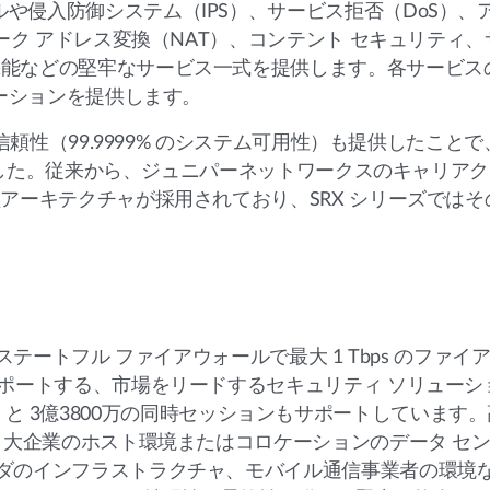
や侵入防御システム（IPS）、サービス拒否（DoS）、
トワーク アドレス変換（NAT）、コンテント セキュリティ
機能などの堅牢なサービス一式を提供します。各サービス
ューションを提供します。
スの信頼性（99.9999% のシステム可用性）も提供したこと
達成しました。従来から、ジュニパーネットワークスのキャリ
型アーキテクチャが採用されており、SRX シリーズでは
、ステートフル ファイアウォールで最大 1 Tbps のファ
をサポートする、市場をリードするセキュリティ ソリュー
ループット と 3億3800万の同時セッションもサポートしてい
は、大企業のホスト環境またはコロケーションのデータ セ
イダのインフラストラクチャ、モバイル通信事業者の環境