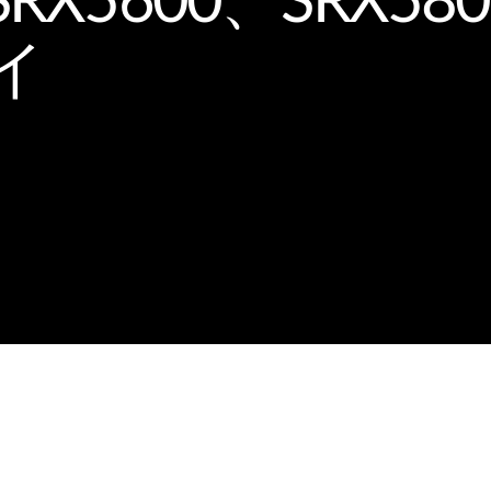
SRX5600、SRX5
イ