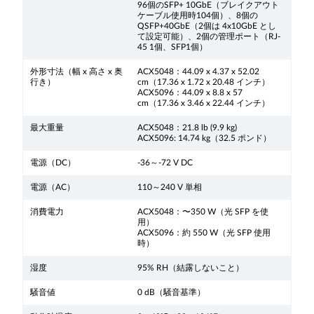
96個のSFP+ 10GbE（ブレイクアウト
ケーブル使用時104個）、8個の
QSFP+40GbE（2個は 4x10GbE とし
て設定可能）、2個の管理ポート（RJ-
45 1個、SFP1個）
外形寸法（幅 x 高さ x 奥
ACX5048：44.09 x 4.37 x 52.02
行き）
cm（17.36 x 1.72 x 20.48 インチ）
ACX5096：44.09 x 8.8 x 57
cm（17.36 x 3.46 x 22.44 インチ）
最大重量
ACX5048：21.8 lb (9.9 kg)
ACX5096: 14.74 kg（32.5 ポンド）
電源（DC）
-36～-72 V DC
電源（AC）
110～240 V 単相
消費電力
ACX5048：〜350 W（光 SFP を使
用）
ACX5096：約 550 W（光 SFP 使用
時）
湿度
95% RH（結露しないこと）
騒音値
0 dB（騒音基準）