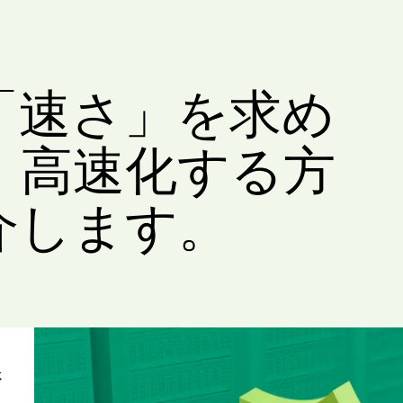
「速さ」を求め
。高速化する方
介します。
課