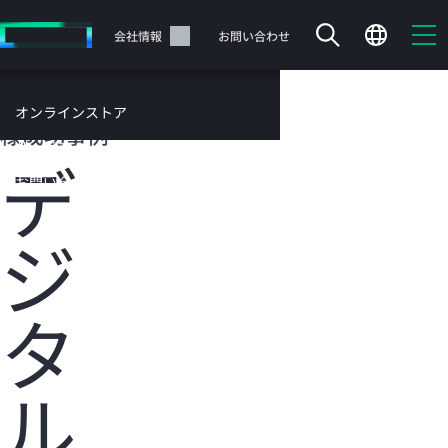
メ
イ
サポート
会社情報
お問い合わせ
ン
の
コ
HPEのお客
オンラインストア
ン
様成功事例
テ
サービス
デ
ン
お問い合わせ
ツ
に
ジ
ス
キ
ッ
カートは空です
プ
タ
す
HPEストアで商品を検索、構成、注文できます。
る
ル
今すぐ購入