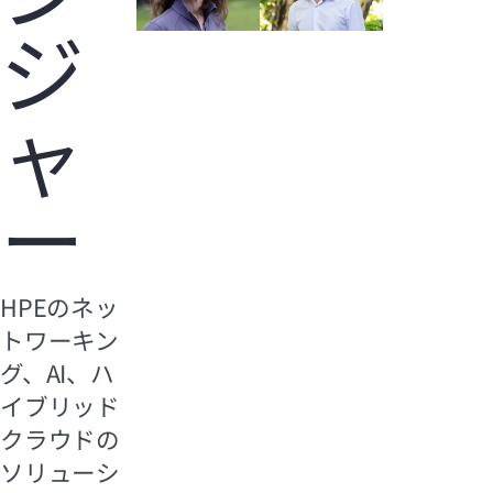
ジ
ャ
ー
HPEのネッ
トワーキン
グ、AI、ハ
イブリッド
クラウドの
ソリューシ