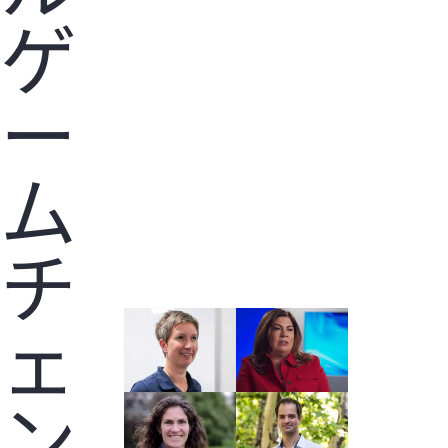
ゲ
ー
ム
チ
ェ
ン