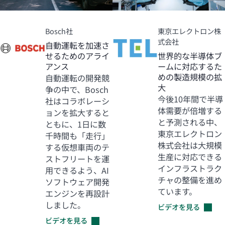
Bosch社
東京エレクトロン株
式会社
自動運転を加速さ
せるためのアライ
世界的な半導体ブ
アンス
ームに対応するた
めの製造規模の拡
自動運転の開発競
大
争の中で、Bosch
今後10年間で半導
社はコラボレーシ
体需要が倍増する
ョンを拡大すると
と予測される中、
ともに、1日に数
東京エレクトロン
千時間も「走行」
株式会社は大規模
する仮想車両のテ
生産に対応できる
ストフリートを運
インフラストラク
用できるよう、AI
チャの整備を進め
ソフトウェア開発
ています。
エンジンを再設計
しました。
ビデオを見る
ビデオを見る