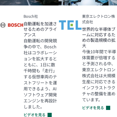
Bosch社
東京エレクトロン株
式会社
自動運転を加速さ
せるためのアライ
世界的な半導体ブ
アンス
ームに対応するた
めの製造規模の拡
自動運転の開発競
大
争の中で、Bosch
今後10年間で半導
社はコラボレーシ
体需要が倍増する
ョンを拡大すると
と予測される中、
ともに、1日に数
東京エレクトロン
千時間も「走行」
株式会社は大規模
する仮想車両のテ
生産に対応できる
ストフリートを運
インフラストラク
用できるよう、AI
チャの整備を進め
ソフトウェア開発
ています。
エンジンを再設計
しました。
ビデオを見る
ビデオを見る