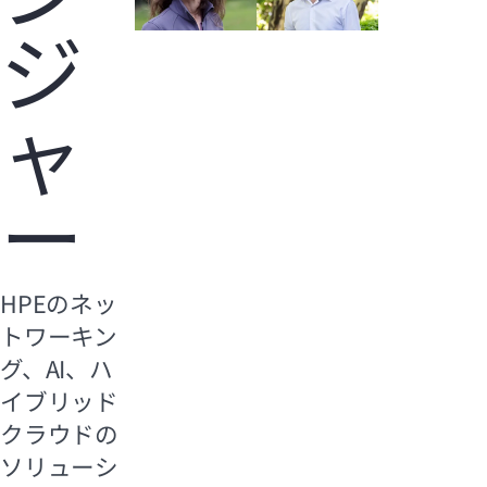
ジ
ャ
ー
HPEのネッ
トワーキン
グ、AI、ハ
イブリッド
クラウドの
ソリューシ