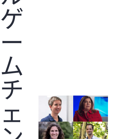
ゲ
ー
ム
チ
ェ
ン