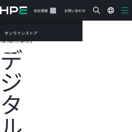
メ
イ
サポート
会社情報
お問い合わせ
ン
の
コ
HPEのお客
オンラインストア
ン
様成功事例
テ
サービス
デ
ン
お問い合わせ
ツ
に
ジ
ス
キ
ッ
カートは空です
プ
タ
す
HPEストアで商品を検索、構成、注文できます。
る
ル
今すぐ購入