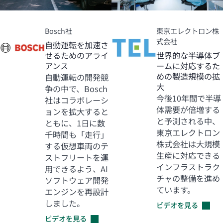
Bosch社
東京エレクトロン株
式会社
自動運転を加速さ
せるためのアライ
世界的な半導体ブ
アンス
ームに対応するた
めの製造規模の拡
自動運転の開発競
大
争の中で、Bosch
今後10年間で半導
社はコラボレーシ
体需要が倍増する
ョンを拡大すると
と予測される中、
ともに、1日に数
東京エレクトロン
千時間も「走行」
株式会社は大規模
する仮想車両のテ
生産に対応できる
ストフリートを運
インフラストラク
用できるよう、AI
チャの整備を進め
ソフトウェア開発
ています。
エンジンを再設計
しました。
ビデオを見る
ビデオを見る