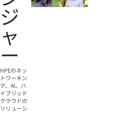
ジ
ャ
ー
HPEのネッ
トワーキン
グ、AI、ハ
イブリッド
クラウドの
ソリューシ