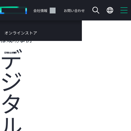
メ
イ
サポート
会社情報
お問い合わせ
ン
の
コ
HPEのお客
オンラインストア
ン
様成功事例
テ
サービス
デ
ン
お問い合わせ
ツ
に
ジ
ス
キ
ッ
カートは空です
プ
タ
す
HPEストアで商品を検索、構成、注文できます。
る
ル
今すぐ購入