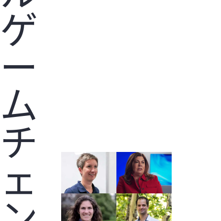
ゲ
ー
ム
チ
ェ
ン