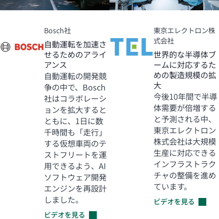
Bosch社
東京エレクトロン株
式会社
自動運転を加速さ
せるためのアライ
世界的な半導体ブ
アンス
ームに対応するた
めの製造規模の拡
自動運転の開発競
大
争の中で、Bosch
今後10年間で半導
社はコラボレーシ
体需要が倍増する
ョンを拡大すると
と予測される中、
ともに、1日に数
東京エレクトロン
千時間も「走行」
株式会社は大規模
する仮想車両のテ
生産に対応できる
ストフリートを運
インフラストラク
用できるよう、AI
チャの整備を進め
ソフトウェア開発
ています。
エンジンを再設計
しました。
ビデオを見る
ビデオを見る