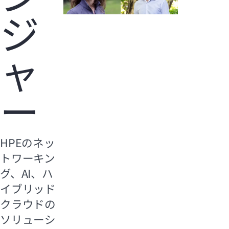
ジ
ャ
ー
HPEのネッ
トワーキン
グ、AI、ハ
イブリッド
クラウドの
ソリューシ