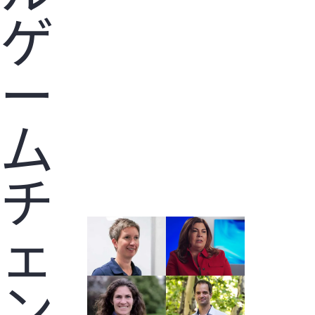
ゲ
ー
ム
チ
ェ
ン