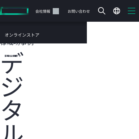
メ
イ
サポート
会社情報
お問い合わせ
ン
の
コ
HPEのお客
オンラインストア
ン
様成功事例
テ
サービス
デ
ン
お問い合わせ
ツ
に
ジ
ス
キ
ッ
カートは空です
プ
タ
す
HPEストアで商品を検索、構成、注文できます。
る
ル
今すぐ購入