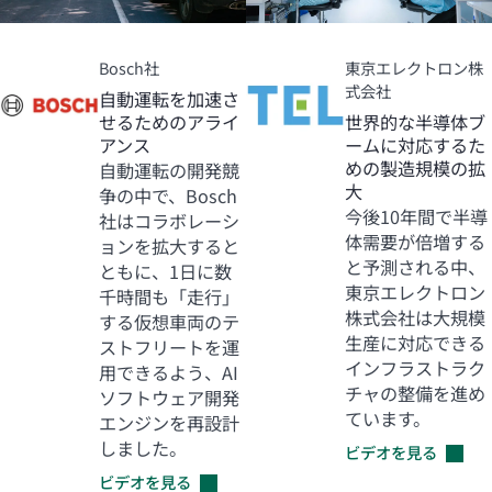
Bosch社
東京エレクトロン株
式会社
自動運転を加速さ
せるためのアライ
世界的な半導体ブ
アンス
ームに対応するた
めの製造規模の拡
自動運転の開発競
大
争の中で、Bosch
今後10年間で半導
社はコラボレーシ
体需要が倍増する
ョンを拡大すると
と予測される中、
ともに、1日に数
東京エレクトロン
千時間も「走行」
株式会社は大規模
する仮想車両のテ
生産に対応できる
ストフリートを運
インフラストラク
用できるよう、AI
チャの整備を進め
ソフトウェア開発
ています。
エンジンを再設計
しました。
ビデオを見る
ビデオを見る