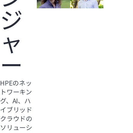
ジ
ャ
ー
HPEのネッ
トワーキン
グ、AI、ハ
イブリッド
クラウドの
ソリューシ