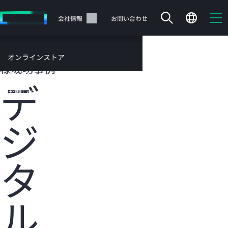
メ
イ
サポート
会社情報
お問い合わせ
ン
の
コ
HPEのお客
オンラインストア
ン
様成功事例
テ
サービス
デ
ン
お問い合わせ
ツ
に
ジ
ス
キ
ッ
カートは空です
プ
タ
す
HPEストアで商品を検索、構成、注文できます。
る
ル
今すぐ購入