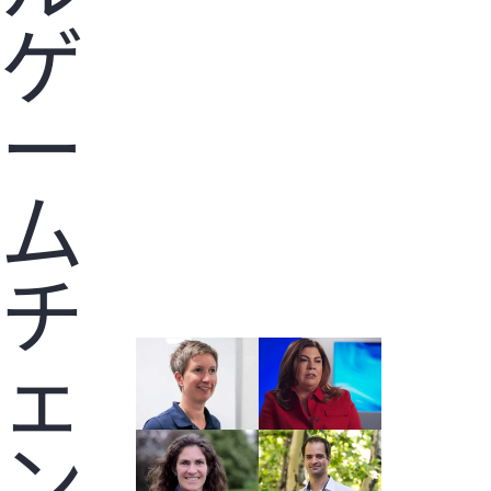
ゲ
ー
ム
チ
ェ
ン