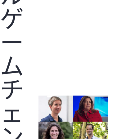
ゲ
ー
ム
チ
ェ
ン