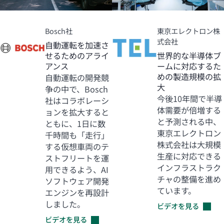
Bosch社
東京エレクトロン株
式会社
自動運転を加速さ
せるためのアライ
世界的な半導体ブ
アンス
ームに対応するた
めの製造規模の拡
自動運転の開発競
大
争の中で、Bosch
今後10年間で半導
社はコラボレーシ
体需要が倍増する
ョンを拡大すると
と予測される中、
ともに、1日に数
東京エレクトロン
千時間も「走行」
株式会社は大規模
する仮想車両のテ
生産に対応できる
ストフリートを運
インフラストラク
用できるよう、AI
チャの整備を進め
ソフトウェア開発
ています。
エンジンを再設計
しました。
ビデオを見る
ビデオを見る