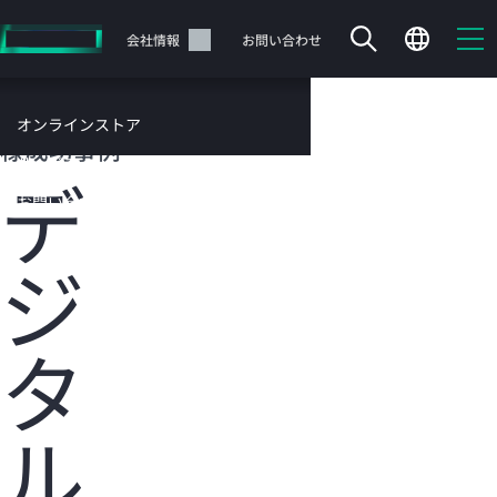
メ
イ
サポート
会社情報
お問い合わせ
ン
の
コ
HPEのお客
オンラインストア
ン
様成功事例
テ
サービス
デ
ン
お問い合わせ
ツ
に
ジ
ス
キ
ッ
カートは空です
プ
タ
す
HPEストアで商品を検索、構成、注文できます。
る
ル
今すぐ購入