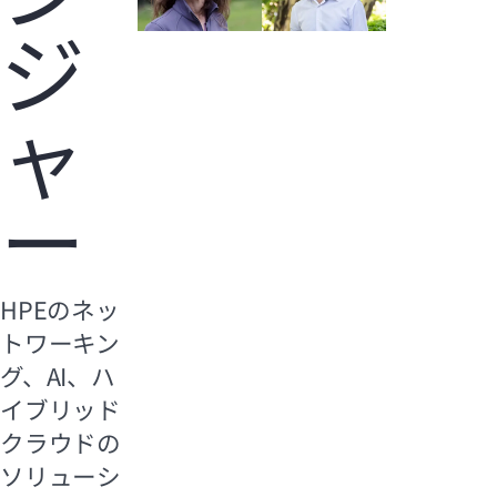
ジ
ャ
ー
HPEのネッ
トワーキン
グ、AI、ハ
イブリッド
クラウドの
ソリューシ