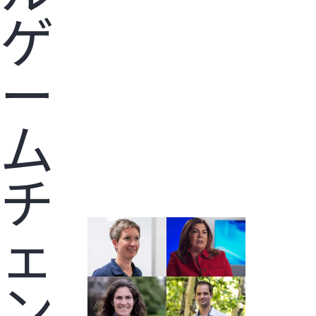
ゲ
ー
ム
チ
ェ
ン