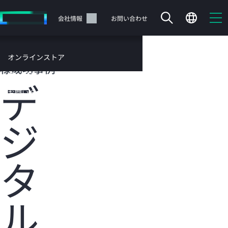
メ
イ
サポート
会社情報
お問い合わせ
ン
の
コ
HPEのお客
オンラインストア
ン
様成功事例
テ
サービス
デ
ン
お問い合わせ
ツ
に
ジ
ス
キ
ッ
カートは空です
プ
タ
す
HPEストアで商品を検索、構成、注文できます。
る
ル
今すぐ購入