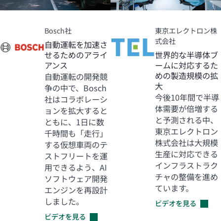
Bosch社
東京エレクトロン株
式会社
自動運転を加速さ
せるためのアライ
世界的な半導体ブ
アンス
ームに対応するた
めの製造規模の拡
自動運転の開発競
大
争の中で、Bosch
今後10年間で半導
社はコラボレーシ
体需要が倍増する
ョンを拡大すると
と予測される中、
ともに、1日に数
東京エレクトロン
千時間も「走行」
株式会社は大規模
する仮想車両のテ
生産に対応できる
ストフリートを運
インフラストラク
用できるよう、AI
チャの整備を進め
ソフトウェア開発
ています。
エンジンを再設計
しました。
ビデオを見る
ビデオを見る