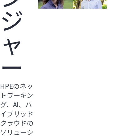
ジ
ャ
ー
HPEのネッ
トワーキン
グ、AI、ハ
イブリッド
クラウドの
ソリューシ