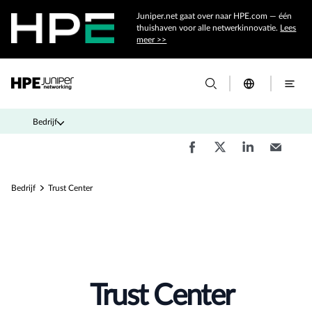
Juniper.net gaat over naar HPE.com — één
thuishaven voor alle netwerkinnovatie.
Lees
meer >>
Bedrijf
Bedrijf
Trust Center
Trust Center