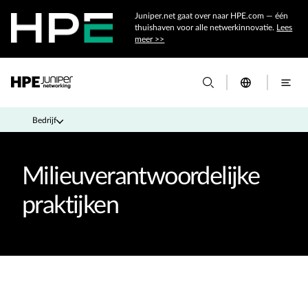
Juniper.net gaat over naar HPE.com — één
thuishaven voor alle netwerkinnovatie.
Lees
meer >>
Bedrijf
Milieuverantwoordelijke
praktijken