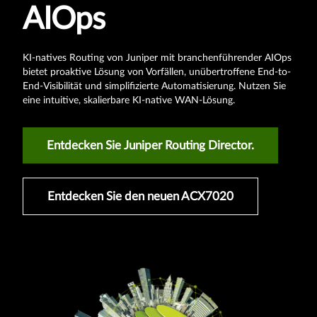
AIOps
KI-natives Routing von Juniper mit branchenführender AIOps
bietet proaktive Lösung von Vorfällen, unübertroffene End-to-
End-Visibilität und simplifizierte Automatisierung. Nutzen Sie
eine intuitive, skalierbare KI-native WAN-Lösung.
Entdecken Sie Juniper Routing Director.
Webinar-Aufzeichnung ansehen
Entdecken Sie den Vorteil von Juniper
Entdecken Sie den neuen ACX7020
PTX