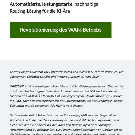
Automatisierte, leistungsstarke, nachhaltige
Routing-Lösung für die KI-Ära
Revolutionierung des WAN-Betriebs
Gartner Magic Quadrant for Enterprise Wired and Wireless LAN Infrastructure, Tim
Zimmerman, Christian Canales und weitere Autoren, 6. März 2024
GARTNER ist eine eingetragene Handels- und Dienstleistungsmarke von Gartner, Inc.
und/oder den Vertragspartnern des Unternehmens in den USA und in anderen
Ländern und MAGIC QUADRANT ist eine eingetragene Handelsmarke von Gartner,
Inc. und/oder den Vertragspartnern des Unternehmens. Die Verwendung in diesem
Dokument wurde genehmigt. Alle Rechte vorbehalten.
Gartner unterstützt keine der in seinen Forschungspublikationen dargestellten
Anbieter, Produkte oder Serviceleistungen und empfiehlt Technologieanwendern
nicht, sich auf die Anbieter mit den höchsten Bewertungen oder sonstigen
Auszeichnungen zu beschränken. Die Forschungspublikationen von Gartner geben
die Meinungen der Forschungsabteilung von Gartner wieder und sollten nicht als