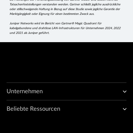
Tatsachenfeststellungen verstanden werden. Gartner schließt jegliche ausdrückliche
oder stillschweigende Haftung in Bezug auf diese Studie sowie jegliche Garantie der
Marktgängigkeit oder Eignung für einen bestimmten Zweck aus.
Juniper Networks wird im Bericht von Gartner® Magic Quadrant für
kabelgebundene und drahtlose LAN-Infrastrukturen für Unternehmen 2024, 2022
und 2021 als Juniper geführt.
Unternehmen
Beliebte Ressourcen