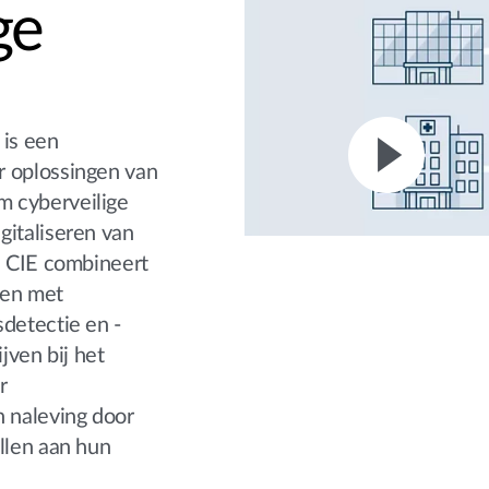
ge
 is een
r oplossingen van
m cyberveilige
gitaliseren van
. CIE combineert
ken met
sdetectie en -
jven bij het
r
n naleving door
llen aan hun