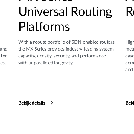
Universal Routing
R
Platforms
With a robust portfolio of SDN-enabled routers,
High
and
the MX Series provides industry-leading system
metr
 for
capacity, density, security, and performance
case
ces.
with unparalleled longevity.
comp
and 
Bekijk details
Beki