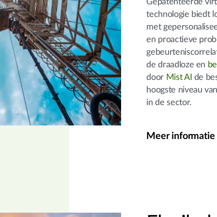
Gepatenteerde virt
technologie biedt l
met gepersonalisee
en proactieve prob
gebeurteniscorrela
de draadloze en
be
door
Mist AI
de bes
hoogste niveau van
in de sector.
Meer informatie