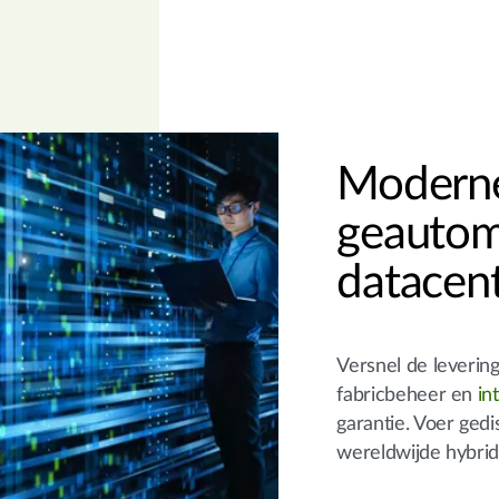
Modern
geautom
datacent
Versnel de levering
fabricbeheer en
in
garantie. Voer gedi
wereldwijde hybri