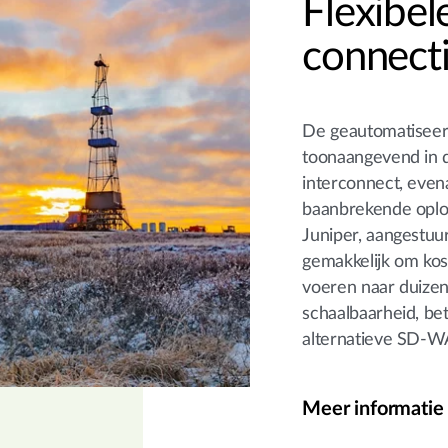
Flexibe
connecti
De geautomatiseer
toonaangevend in 
interconnect, eve
baanbrekende oplo
Juniper, aangestuu
gemakkelijk om kost
voeren naar duizen
schaalbaarheid, be
alternatieve SD-W
Meer informatie