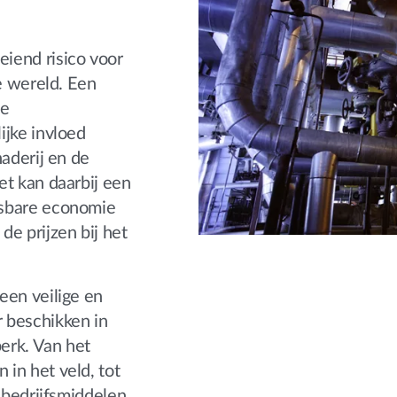
iend risico voor
le wereld. Een
de
ijke invloed
naderij en de
et kan daarbij een
tsbare economie
e prijzen bij het
een veilige en
 beschikken in
perk. Van het
in het veld, tot
e bedrijfsmiddelen