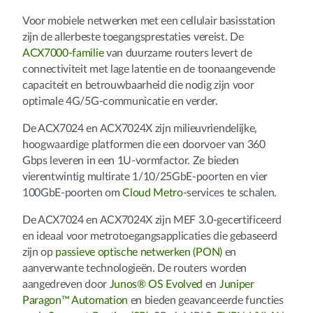
Voor mobiele netwerken met een cellulair basisstation
zijn de allerbeste toegangsprestaties vereist. De
ACX7000-familie
van duurzame routers levert de
connectiviteit met lage latentie en de toonaangevende
capaciteit en betrouwbaarheid die nodig zijn voor
optimale 4G/5G-communicatie en verder.
De ACX7024 en ACX7024X zijn milieuvriendelijke,
hoogwaardige platformen die een doorvoer van 360
Gbps leveren in een 1U-vormfactor. Ze bieden
vierentwintig multirate 1/10/25GbE-poorten en vier
100GbE-poorten om
Cloud Metro
-services te schalen.
De ACX7024 en ACX7024X zijn MEF 3.0-gecertificeerd
en ideaal voor metrotoegangsapplicaties die gebaseerd
zijn op
passieve optische netwerken (PON)
en
aanverwante technologieën. De routers worden
aangedreven door
Junos® OS Evolved
en
Juniper
Paragon™ Automation
en bieden geavanceerde functies