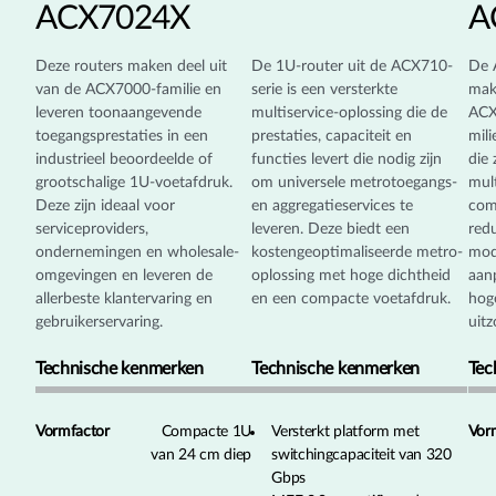
ACX7024X
A
Deze routers maken deel uit
De 1U-router uit de ACX710-
De 
van de ACX7000-familie en
serie is een versterkte
mak
leveren toonaangevende
multiservice-oplossing die de
ACX
toegangsprestaties in een
prestaties, capaciteit en
mili
industrieel beoordeelde of
functies levert die nodig zijn
die
grootschalige 1U-voetafdruk.
om universele metrotoegangs-
mult
Deze zijn ideaal voor
en aggregatieservices te
com
serviceproviders,
leveren. Deze biedt een
red
ondernemingen en wholesale-
kostengeoptimaliseerde metro-
mod
omgevingen en leveren de
oplossing met hoge dichtheid
aanp
allerbeste klantervaring en
en een compacte voetafdruk.
hog
gebruikerservaring.
uitz
Technische kenmerken
Technische kenmerken
Tec
Vormfactor
Compacte 1U
Versterkt platform met
Vor
van 24 cm diep
switchingcapaciteit van 320
Gbps