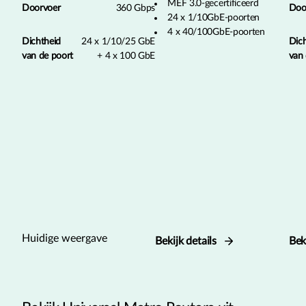
MEF 3.0-gecertificeerd
Doorvoer
360 Gbps
Doo
24 x 1/10GbE-poorten
4 x 40/100GbE-poorten
Dichtheid
24 x 1/10/25 GbE
Dic
van de poort
+ 4 x 100 GbE
van 
Huidige weergave
Bekijk details
Bek