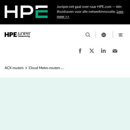
Juniper.net gaat over naar HPE.com — één
thuishaven voor alle netwerkinnovatie.
Lees
meer >>
ACX-routers
Cloud Metro-routers uit de ACX7024- en ACX7024X-serie