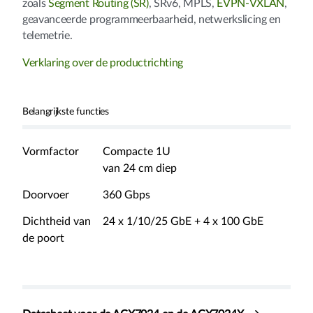
zoals
Segment Routing (SR)
, SRv6, MPLS,
EVPN-VXLAN
,
geavanceerde programmeerbaarheid, netwerkslicing en
telemetrie.
Verklaring over de productrichting
Belangrijkste functies
Vormfactor
Compacte 1U
van 24 cm diep
Doorvoer
360 Gbps
Dichtheid van
24 x 1/10/25 GbE + 4 x 100 GbE
de poort