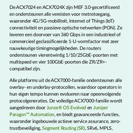
De ACX7024 en ACX7024X zijn MEF 3.0-gecertificeerd
en ondersteunen alle vereisten voor metrotoegang,
waaronder 4G/5G-mobiliteit, Internet of Things (IoT)-
connectiviteit en passieve optische netwerken (PON). Ze
leveren een doorvoer van 360 Gbps in een industrieel of
commercieel geclassificeerde 1-U-vormfactor met zeer
nauwkeurige timingmogelijkheden. De routers
ondersteunen vierentwintig 1/10/25GbE-poorten met
multispeed en vier 100GbE-poorten die ZR/ZR+-
compatibel zijn.
Alle platforms uit de ACX7000-familie ondersteunen alle
overlay- en underlay-protocollen, waardoor operators in
hun eigen tempo kunnen evolueren naar opeenvolgende
protocolgeneraties. De volledige ACX7000-familie wordt
aangedreven door
Junos® OS Evolved
en
Juniper
Paragon™ Automation
, en biedt geavanceerde functies,
waaronder ingebouwde actieve service assurance, zero-
trustbeveiliging,
Segment Routing (SR)
, SRv6, MPLS,