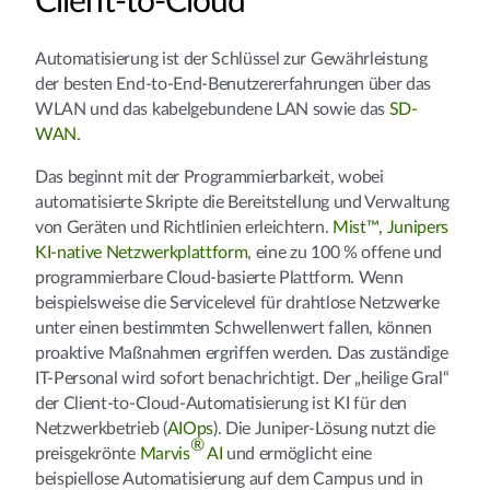
Client-to-Cloud
Automatisierung ist der Schlüssel zur Gewährleistung
der besten End-to-End-Benutzererfahrungen über das
WLAN und das kabelgebundene LAN sowie das
SD-
WAN
.
Das beginnt mit der Programmierbarkeit, wobei
automatisierte Skripte die Bereitstellung und Verwaltung
von Geräten und Richtlinien erleichtern.
Mist™, Junipers
KI-native Netzwerkplattform
, eine zu 100 % offene und
programmierbare Cloud-basierte Plattform. Wenn
beispielsweise die Servicelevel für drahtlose Netzwerke
unter einen bestimmten Schwellenwert fallen, können
proaktive Maßnahmen ergriffen werden. Das zuständige
IT-Personal wird sofort benachrichtigt. Der „heilige Gral“
der Client-to-Cloud-Automatisierung ist KI für den
Netzwerkbetrieb (
AIOps
). Die Juniper-Lösung nutzt die
®
preisgekrönte
Marvis
AI
und ermöglicht eine
beispiellose Automatisierung auf dem Campus und in