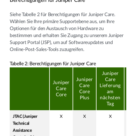
Berechtigungen für Juniper Care
Siehe Tabelle 2 für Berechtigungen für Juniper Care.
Wählen Sie Ihre primäre Supportebene aus, um Ihre
Optionen für den Austausch von Hardware zu
bestimmen und erhalten Sie Zugang zu unserem Juniper
Support Portal (JSP), um auf Softwareupdates und
Online-Post-Sales-Tools zuzugreifen.
Tabelle 2: Berechtigungen für Juniper Care
Juniper
Ju
Juniper
Care
C
Juniper
Care
Lieferung
Ve
Care
Core
am
Core
Plus
nächsten
näc
Tag
JTAC (Juniper
X
X
X
Technical
Assistance