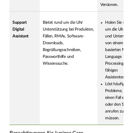
Versionen.
Support
Bietet rund um die Uhr
Holen Sie sich 
Digital
Unterstützung bei Produkten,
um die Uhr Hilf
Assistant
Fällen, RMAs, Software-
und Unterstütz
Downloads,
von einem KI-
Begrüßungsschreiben,
basierten Natur
Passworthilfe und
Language
Wissenssuche.
Processing (NLP
fähigen
Assistenten.
Löst häufige
Probleme, ohne
einen Fall eröff
oder den Suppo
anrufen zu
müssen.