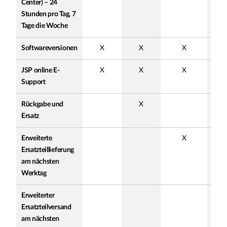
Center) – 24
Stunden pro Tag, 7
Tage die Woche
Softwareversionen
X
X
X
JSP online E-
X
X
X
Support
Rückgabe und
X
Ersatz
Erweiterte
X
Ersatzteillieferung
am nächsten
Werktag
Erweiterter
Ersatzteilversand
am nächsten