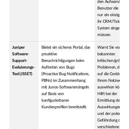
den Aufwand, da d
Benutzer die Date
nur ein einziges Ma
ihr CRM/Ticketing
System eingeben
müssen.
Juniper
Bietet ein sicheres Portal, das
Warnt Sie vor
Software-
proaktive
bekannten
Support-
Benachrichtigungen beim
kritischen/größere
Evaluierungs-
Auftreten von Bugs
Problemen, die sic
Tool (JSSET)
(Proactive Bug Notifications,
auf die Geräte in
PBNs) im Zusammenhang
Ihrem Netzwerk
mit Junos-Softwaremängeln
auswirken können.
auf Basis von
Hilft bei der
konfigurierbaren
Ermittlung der
Kundenprofilen bereitstellt.
Auswirkungen auf
und der potenziell
Gefährdung durch
verschiedene Juno