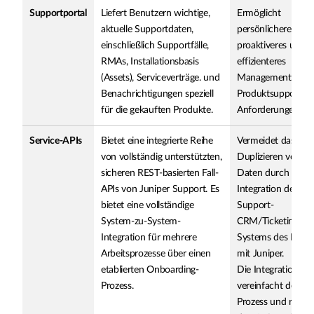
Supportportal
Liefert Benutzern wichtige,
Ermöglicht
aktuelle Supportdaten,
persönlicheres,
einschließlich Supportfälle,
proaktiveres und
RMAs, Installationsbasis
effizienteres
(Assets), Serviceverträge. und
Management von
Benachrichtigungen speziell
Produktsupport-
für die gekauften Produkte.
Anforderungen.
Service-APIs
Bietet eine integrierte Reihe
Vermeidet das
von vollständig unterstützten,
Duplizieren von
sicheren REST-basierten Fall-
Daten durch die
APIs von Juniper Support. Es
Integration des
bietet eine vollständige
Support-
System-zu-System-
CRM/Ticketing-
Integration für mehrere
Systems des Kund
Arbeitsprozesse über einen
mit Juniper.
etablierten Onboarding-
Die Integration
Prozess.
vereinfacht den
Prozess und reduzi