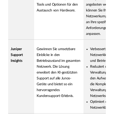
Tools und Optionen für den
angeboten werden
Austausch von Hardware.
können Sie Ihre
Netzwerkumgebu
an Ihre spezifische
Anforderungen
anpassen.
Juniper
Gewinnen Sie umsetzbare
Verbessert die
Support
Einblicke in den
Netzwerkleistu
Insights
Betriebszustand im gesamten
und Betriebszeit
Netzwerk. Die Lösung
Reduziert die
erweitert den KI-gestützten
Verwaltungskos
Support auf alle Junos-
den Aufwand u
Geräte und bietet so ein
die Komplexität
hervorragendes
Verwaltung des
Kundensupport-Erlebnis.
Netzwerks.
Optimiert den
Netzwerkbetrieb