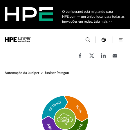
O Juniper.net está migrando para
HPE.com — um único local para todas as
inovações em redes.
Leia mais >>
Automação da Juniper
Juniper Paragon