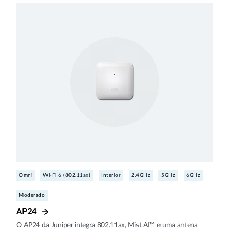
Omni
Wi-Fi 6 (802.11ax)
Interior
2.4GHz
5GHz
6GHz
Moderado
AP24
O AP24 da Juniper integra 802.11ax, Mist AI™ e uma antena