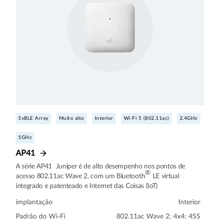
5vBLE Array
Muito alto
Interior
Wi-Fi 5 (802.11ac)
2.4GHz
5GHz
AP41
A série AP41 Juniper é de alto desempenho nos pontos de
®
acesso 802.11ac Wave 2, com um Bluetooth
LE virtual
integrado e patenteado e Internet das Coisas (IoT)
implantação
Interior
Padrão do Wi-Fi
802.11ac Wave 2; 4x4: 4SS