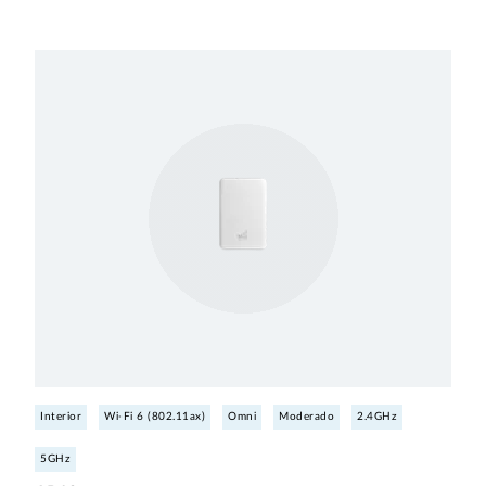
Interior
Wi-Fi 6 (802.11ax)
Omni
Moderado
2.4GHz
5GHz