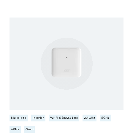
Muito alto
Interior
Wi-Fi 6 (802.11ax)
2.4GHz
5GHz
6GHz
Omni