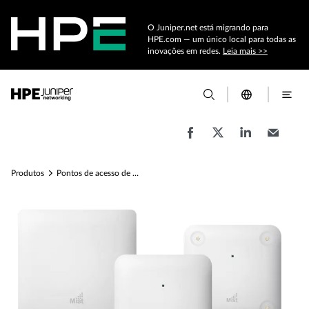
O Juniper.net está migrando para
HPE.com — um único local para todas as
inovações em redes.
Leia mais >>
Produtos
Pontos de acesso de Wi-Fi e borda