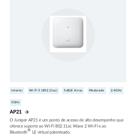
Interior
Wi-Fi 5 (802.11ac)
5vBLE Array
Moderado
2.4GHz
5GHz
AP21
O Juniper AP21 é um ponto de acesso de alto desempenho que
oferece suporte ao Wi-Fi 802.11ac Wave 2 Wi-Fi e ao
®
Bluetooth
LE virtual patenteado.