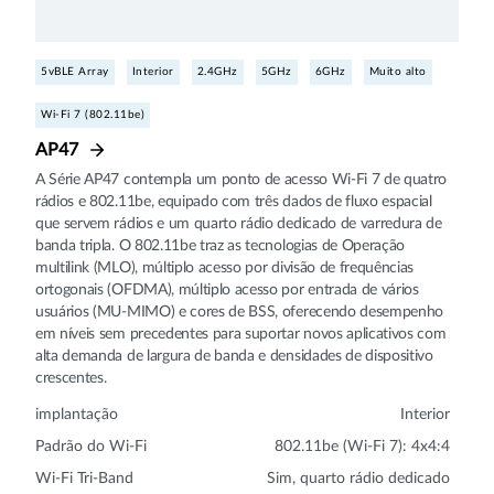
5vBLE Array
Interior
2.4GHz
5GHz
6GHz
Muito alto
Wi-Fi 7 (802.11be)
AP47
A Série AP47 contempla um ponto de acesso Wi-Fi 7 de quatro
rádios e 802.11be, equipado com três dados de fluxo espacial
que servem rádios e um quarto rádio dedicado de varredura de
banda tripla. O 802.11be traz as tecnologias de Operação
multilink (MLO), múltiplo acesso por divisão de frequências
ortogonais (OFDMA), múltiplo acesso por entrada de vários
usuários (MU‑MIMO) e cores de BSS, oferecendo desempenho
em níveis sem precedentes para suportar novos aplicativos com
alta demanda de largura de banda e densidades de dispositivo
crescentes.
implantação
Interior
Padrão do Wi-Fi
802.11be (Wi-Fi 7): 4x4:4
Wi-Fi Tri-Band
Sim, quarto rádio dedicado