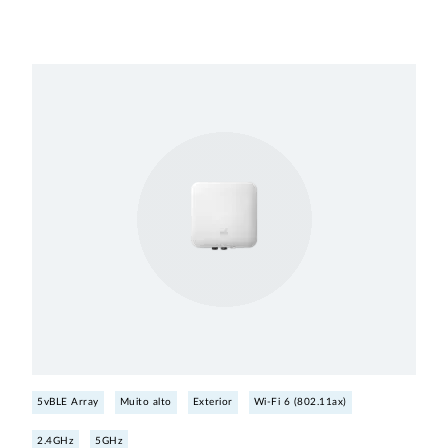
5vBLE Array
Muito alto
Exterior
Wi-Fi 6 (802.11ax)
2.4GHz
5GHz