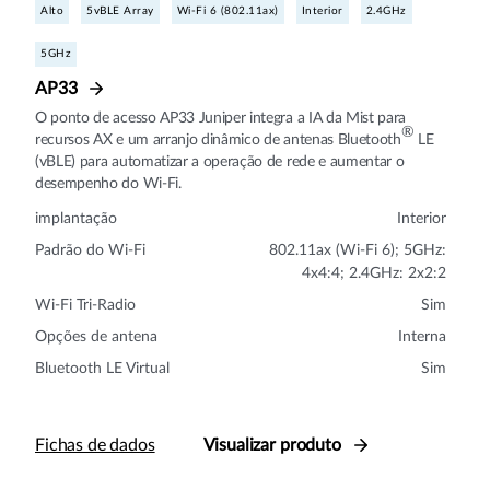
Alto
5vBLE Array
Wi-Fi 6 (802.11ax)
Interior
2.4GHz
5GHz
AP33
O ponto de acesso AP33 Juniper integra a IA da Mist para
®
recursos AX e um arranjo dinâmico de antenas Bluetooth
LE
(vBLE) para automatizar a operação de rede e aumentar o
desempenho do Wi-Fi.
implantação
Interior
Padrão do Wi-Fi
802.11ax (Wi-Fi 6); 5GHz:
4x4:4; 2.4GHz: 2x2:2
Wi-Fi Tri-Radio
Sim
Opções de antena
Interna
Bluetooth LE Virtual
Sim
Fichas de dados
Visualizar produto