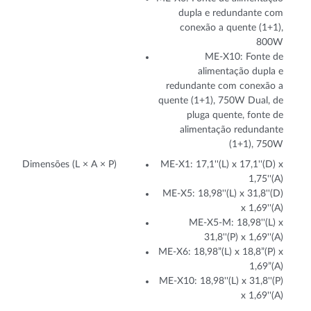
dupla e redundante com
conexão a quente (1+1),
800W
ME-X10: Fonte de
alimentação dupla e
redundante com conexão a
quente (1+1), 750W Dual, de
pluga quente, fonte de
alimentação redundante
(1+1), 750W
Dimensões (L × A × P)
ME-X1: 17,1''(L) x 17,1''(D) x
1,75''(A)
ME-X5: 18,98''(L) x 31,8''(D)
x 1,69''(A)
ME-X5-M: 18,98''(L) x
31,8''(P) x 1,69''(A)
ME-X6: 18,98”(L) x 18,8”(P) x
1,69”(A)
ME-X10: 18,98''(L) x 31,8''(P)
x 1,69''(A)