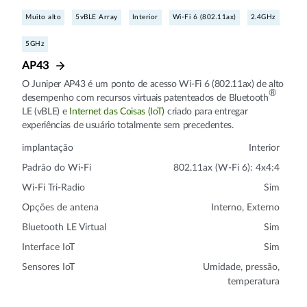
Muito alto
5vBLE Array
Interior
Wi-Fi 6 (802.11ax)
2.4GHz
5GHz
AP43
O Juniper AP43 é um ponto de acesso Wi-Fi 6 (802.11ax) de alto
®
desempenho com recursos virtuais patenteados de Bluetooth
LE (vBLE) e
Internet das Coisas (IoT)
criado para entregar
experiências de usuário totalmente sem precedentes.
implantação
Interior
Padrão do Wi-Fi
802.11ax (W-Fi 6): 4x4:4
Wi-Fi Tri-Radio
Sim
Opções de antena
Interno, Externo
Bluetooth LE Virtual
Sim
Interface IoT
Sim
Sensores IoT
Umidade, pressão,
temperatura